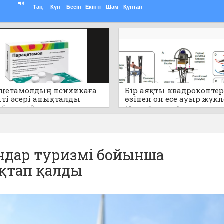
Таң
Күн
Бесін
Екінті
Шам
Құптан
цетамолдың психикаға
Бір аяқты квадрокоптер
пті әсері анықталды
өзінен он есе ауыр жүк
секіре алады (видео)
т бұрын
0
15 сағат бұрын
0
дар туризмі бойынша
қтап қалды