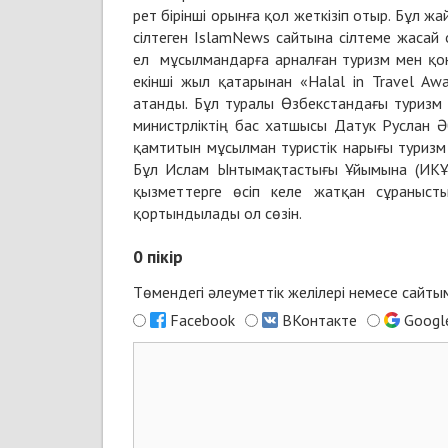
рет бірінші орынға қол жеткізіп отыр. Бұл ж
сілтеген IslamNews сайтына сілтеме жасай 
ел мұсылмандарға арналған туризм мен қо
екінші жыл қатарынан «Halal in Travel A
атанды. Бұл туралы Өзбекстандағы туризм 
министрліктің бас хатшысы Датук Руслан Ә
қамтитын мұсылман туристік нарығы туриз
Бұл Ислам Ынтымақтастығы Ұйымына (ИКҰ
қызметтерге өсіп келе жатқан сұранысты
қортындылады ол сөзін.
0
пікір
Төмендегі әлеуметтік желілері немесе сайт
Facebook
ВКонтакте
Googl