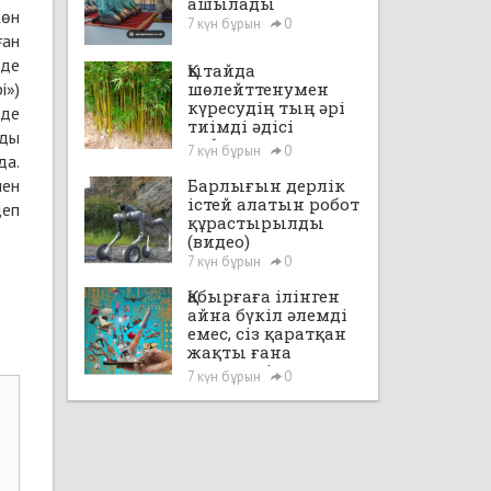
ашылады
жөн
7 күн бұрын
0
ған
нде
Қытайда
і»)
шөлейттенумен
күресудің тың әрі
нде
тиімді әдісі
нды
табылды
7 күн бұрын
0
да.
мен
Барлығын дерлік
істей алатын робот
деп
құрастырылды
(видео)
7 күн бұрын
0
Қабырғаға ілінген
айна бүкіл әлемді
емес, сіз қаратқан
жақты ғана
көрсетеді
7 күн бұрын
0