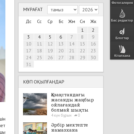
Фотогалерея
МҰРАҒАТ
Дс
Сс
Ср
Бс
Жм
Сн
Жк
Бас редактор
1
2
3
4
5
6
7
8
9
Блогтар
10
11
12
13
14
15
16
17
18
19
20
21
22
23
Кітапхана
24
25
26
27
28
29
30
31
КӨП ОҚЫЛҒАНДАР
Қазақстандағы
жасанды жаңбыр
ойлағандай
болмай шықты
4 күн бұрын
0
шін
Әрбір мектепте
иет
намазхана
ншы