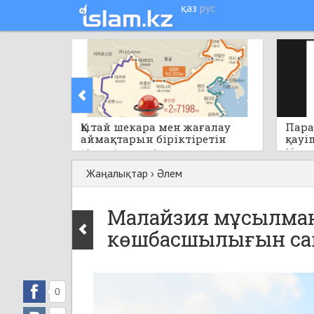
қаз
рус
Қытай шекара мен жағалау
Пара
аймақтарын біріктіретін
қауі
бірегей стратегиялық жобаны
15 саға
15 сағат бұрын
0
қолға алады
Жаңалықтар
›
Әлем
Малайзия мұсылман
көшбасшылығын са
0