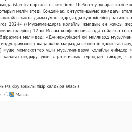
айында islam.kz порталы өз кезегінде TheSun.my ақпарат көзіне 
отырып мәлім етеді. Сондай-ақ, оңтүстік-шығыс азиядағы атал
нақжайлылықты дамытудағы қарқынды күш-жігерінің нәтижесі
wards 2024» («Мұсылмандарға қолайлы жылдың ең жақсы жер
министрлерінің 12-ші Ислам конференциясында сөйлеген сөзі
бдірахман мәлімдеді. «Дүниежүзіндегі екі миллиард мұсылма
м индустриясының жаңа және маңызды сегментін қалыптастыру
) мүше мемлекеттер үшін мұсылмандарға қолайлы өнімдер 
 қанағаттандыру үшін стратегиялық тұрғыдан тиімді», - 
ымызға
кіру
арқылы пікір қалдыра аласыз
e
Mail.ru