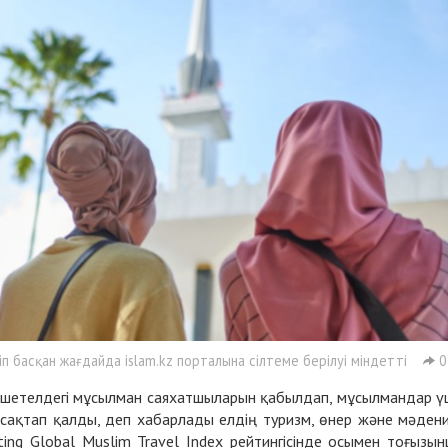
 басқан жағдайда islam.kz порталына сілтеме берілуі міндетті
0
 шетелдегі мұсылман саяхатшыларын қабылдап, мұсылмандар ү
н сақтап қалды, деп хабарлады елдің туризм, өнер және мәден
ating Global Muslim Travel Index рейтингісінде осымен тоғызы