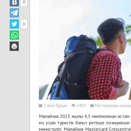
0
0
2 жыл бұрын
2404
Материалды көшіріп
Малайзия 2023 жылы 4,5 миллионнан астам
ең үздік туристік бағыт ретінде позициясы
министрлігі. Малайзия Mastercard-Crescentr