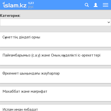
қаз
рус
Категория:
Сүннеттің діндегі орны
Пайғамбарымыз (с.а.у) және Оның күнделікті іс-әрекеттері
Өркениет шыңындағы жауһарлар
Махаббат және мағрифат
Ислам иман ғибадат