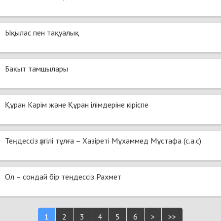
Ықылас пен тақуалық
Бақыт тамшылары
Құран Кәрім және Құран ілімдеріне кіріспе
Теңдессіз үлгілі тұлға – Хазіреті Мұхаммед Мұстафа (с.а.с)
Ол – сондай бір теңдессіз Рахмет
1
2
3
4
5
6
>
>>