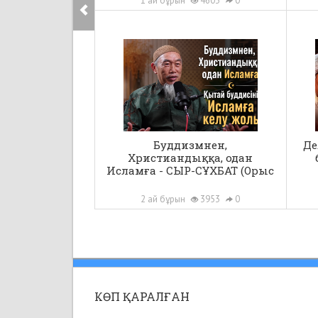
1 ай бұрын
4603
0
Буддизмнен,
Де
Христиандыққа, одан
Исламға - СЫР-СҰХБАТ (Орыс
тілінде)
2 ай бұрын
3953
0
КӨП ҚАРАЛҒАН