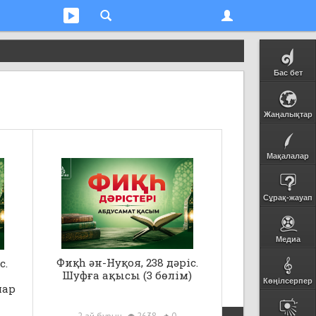
Бас бет
Жаңалықтар
Мақалалар
Сұрақ-жауап
Медиа
Фиқһ ән-Нуқоя, 238 дәріс.
с.
Шуфға ақысы (3 бөлім)
Көңілсерпер
лар