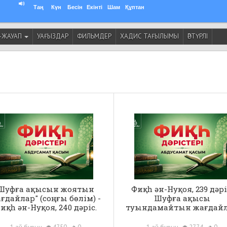
Таң
Күн
Бесін
Екінті
Шам
Құптан
-ЖАУАП
УАҒЫЗДАР
ФИЛЬМДЕР
ХАДИС ТАҒЫЛЫМЫ
ӘРТҮРЛІ
Шуфға ақысын жоятын
Фиқһ ән-Нуқоя, 239 дәрі
ғдайлар" (соңғы бөлім) -
Шуфға ақысы
иқһ ән-Нуқоя, 240 дәріс.
туындамайтын жағдай