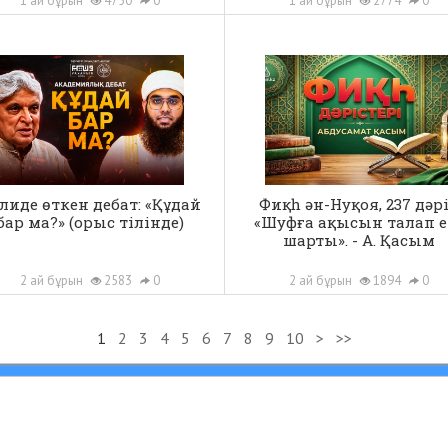
1 ай бұрын
4750
0
1 ай бұрын
2774
0
лиде өткен дебат: «Құдай
Фиқһ ән-Нуқоя, 237 дәрі
бар ма?» (орыс тілінде)
«Шуфға ақысын талап е
шарты». - А. Қасым
2 ай бұрын
2583
0
2 ай бұрын
1894
0
1
2
3
4
5
6
7
8
9
10
>
>>