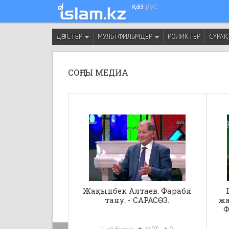
қаз
рус
ДӘРІСТЕР
МУЛЬТФИЛЬМДЕР
РОЛИКТЕР
СҰРАҚ
СОҢҒЫ МЕДИА
Жақыпбек Алтаев. Фараби
тану. - САРАСӨЗ.
жа
Ф