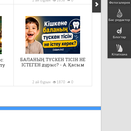
2 ай бұрын
2638
0
Фотогалерея
Бас редактор
Блогтар
Кітапхана
БАЛАНЫҢ ТҮСКЕН ТІСІН НЕ
с:
ІСТЕГЕН дұрыс? - А. Қасым
ту
2 ай бұрын
1870
0