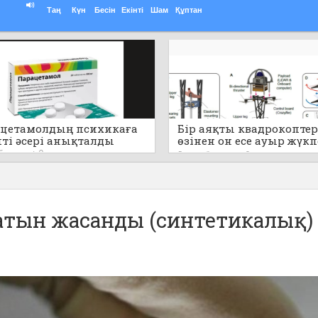
Таң
Күн
Бесін
Екінті
Шам
Құптан
цетамолдың психикаға
Бір аяқты квадрокоптер
пті әсері анықталды
өзінен он есе ауыр жүк
секіре алады (видео)
 бұрын
0
5 сағат бұрын
0
латын жасанды (синтетикалық)