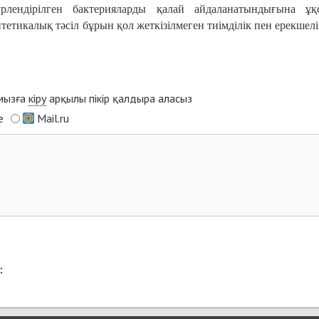
лендірілген бактерияларды қалай айдаланатындығына ұқ
тетикалық тәсіл бұрын қол жеткізілмеген тиімділік пен ерекшелі
ымызға
кіру
арқылы пікір қалдыра аласыз
e
Mail.ru
: