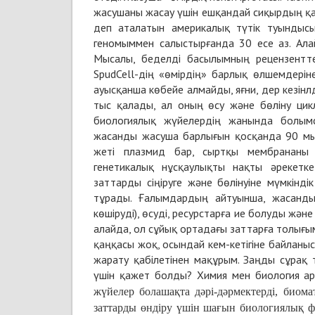
жасушаны жасау үшін ешқандай сиқырдың қаж
деп аталатын америкалық түтік туындыс
геномыммен салыстырғанда 30 есе аз. Ал
Мысалы, беделді басылымның рецензентте
SpudCell-дің «өмірдің» барлық өлшемдеріне 
ауысқанша көбейе алмайды, яғни, дер кезін
тыс қалады, ал оның өсу және бөліну цик
биологиялық жүйелердің жанында болымсы
жасанды жасуша барлығын қосқанда 90 мың
жеті плазмид бар, сыртқы мембрананы и
генетикалық нұсқаулықты нақты әрекетке
заттарды сіңіруге және бөлінуіне мүмкінд
тұрады. Ғалымдардың айтуынша, жасанды 
көшіруді), өсуді, ресурстарға ие болуды жә
алайда, ол сұйық ортадағы заттарға толығы
қаңқасы жоқ, осындай кем-кетігіне байлан
жарату қабілетінен мақұрым. Заңды сұрақ
үшін қажет болды? Химия мен биология а
жүйелер болашақта дәрі-дәрмектерді, биом
заттарды өндіру үшін шағын биологиялық ф