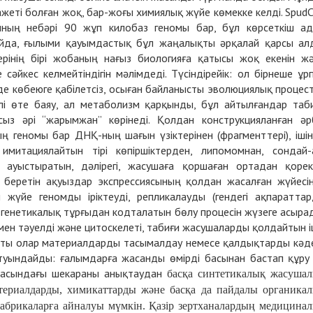
еті болған жоқ, бар-жоғы химиялық жүйе көмекке келді. SpudC
ының небәрі 90 жұп килобаз геномы бар, бұл көрсеткіш а
айда, ғылыми қауымдастық бұл жаңалықты әрқалай қарсы ал
рінің бірі жобаның нағыз биологияға қатысы жоқ екенін ж
сәйкес келмейтіндігін мәлімдеді. Түсіндірейік: ол бірнеше ұр
лде көбеюге қабілетсіз, осыған байланысты эволюциялық процес
лі өте баяу, ал метаболизм қарқынды, бұл айтылғандар таб
з әрі “жарымжан” көрінеді. Қолдан конструкцияланған әр
 геномы бар ДНҚ-ның шағын үзіктерінен (фрагменттері), іші
митациялайтын тірі көпіршіктерден, липомомнан, сондай-
 ауыстыратын, дәлірегі, жасушаға қоршаған ортадан қорек
ік беретін ақуыздар экспрессиясының қолдан жасалған жүйесі
жүйе геномды іріктеуді, репликалауды (гендегі ақпаратта
не генетикалық тұрғыдан кодталатын бөлу процесін жүзеге асыра
мен тәуелді және цитоскелеті, табиғи жасушаларды қолдайтын і
ысты олар материалдарды тасымалдау немесе қалдықтарды кәд
 туындайды: ғалымдарға жасанды өмірді басынан бастап құру
расындағы шекараны анықтаудан
басқа синтетикалық жасуша
атериалдарды, химикаттарды және басқа да пайдалы органика
абрикаларға айналуы мүмкін. Қазір зертханалардың медицина