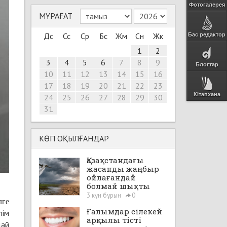
Фотогалерея
МҰРАҒАТ
Дс
Сс
Ср
Бс
Жм
Сн
Жк
Бас редактор
1
2
3
4
5
6
7
8
9
Блогтар
10
11
12
13
14
15
16
17
18
19
20
21
22
23
Кітапхана
24
25
26
27
28
29
30
31
КӨП ОҚЫЛҒАНДАР
Қазақстандағы
жасанды жаңбыр
ойлағандай
болмай шықты
3 күн бұрын
0
лге
Ғалымдар сілекей
лім
арқылы тісті
дай