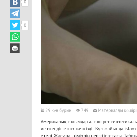
0
0
29 күн бұрын
749
Материалды көшіріп 
Америкалық
ғалымдар алғаш рет синтетикал
islam
ие екендігіе көз жеткізді. Бұл жайында
етеді. Жасуша - өмірдің негізгі іргетасы. Та