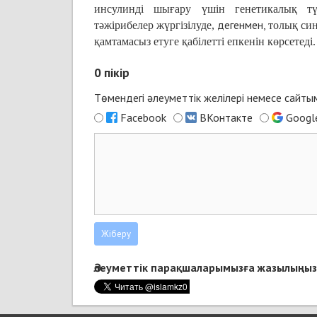
инсулинді шығару үшін генетикалық түр
дегенмен,
тәжірибелер
жүргізілуде,
толық син
қамтамасыз етуге қабілетті
епкенін көрсетеді.
0
пікір
Төмендегі әлеуметтік желілері немесе сайт
Facebook
ВКонтакте
Googl
Әлеуметтік парақшаларымызға жазылыңыз