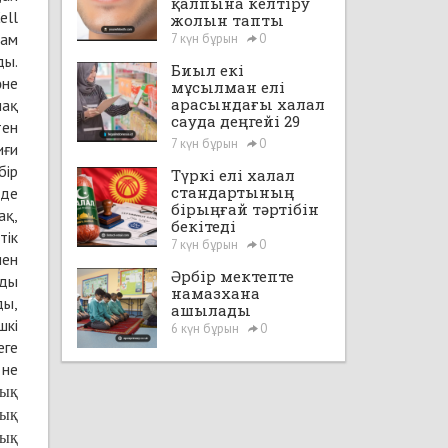
қалпына келтіру
ell
жолын тапты
дам
7 күн бұрын
0
ды.
Биыл екі
әне
мұсылман елі
арасындағы халал
пақ
сауда деңгейі 29
тен
млрд доллардан
7 күн бұрын
0
иғи
асады
бір
Түркі елі халал
стандартының
нде
бірыңғай тәртібін
ақ,
бекітеді
тік
7 күн бұрын
0
нен
Әрбір мектепте
рды
намазхана
ды,
ашылады
шкі
6 күн бұрын
0
еге
 не
лық
лық
лық