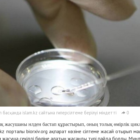
басқанда islam.kz сайтына гиперсілтеме берілуі міндетті
0
ық жасушаны нлден бастап құрастырып, оның толық өмірлік цик
.kz порталы biorxiv.org ақпарат көзіне сілтеме жасай отырып мә
биғи жасуша секілді бөліне алатын жасанды түрі пайда болды. Мұн