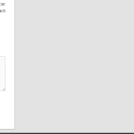
сас
кті