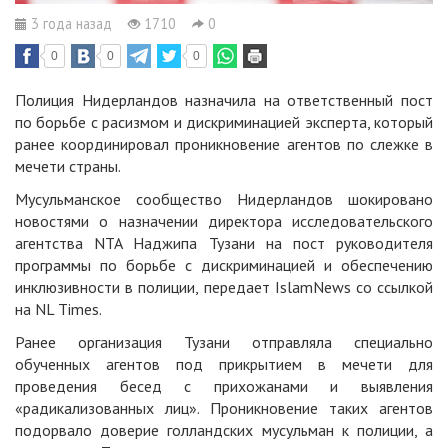
3 года назад
1710
0
0
0
0
Полиция Нидерландов назначила на ответственный пост
по борьбе с расизмом и дискриминацией эксперта, который
ранее координировал проникновение агентов по слежке в
мечети страны.
Мусульманское сообщество Нидерландов шокировано
новостями о назначении директора исследовательского
агентства NTA Наджипа Тузани на пост руководителя
программы по борьбе с дискриминацией и обеспечению
инклюзивности в полиции, передает IslamNews со ссылкой
на NL Times.
Ранее организация Тузани отправляла специально
обученных агентов под прикрытием в мечети для
проведения бесед с прихожанами и выявления
«радикализованных лиц». Проникновение таких агентов
подорвало доверие голландских мусульман к полиции, а