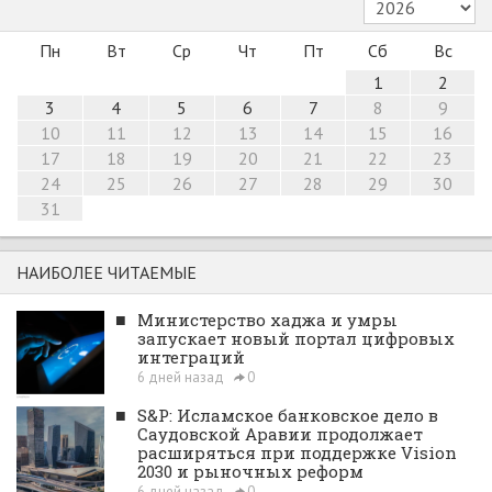
Пн
Вт
Ср
Чт
Пт
Сб
Вс
1
2
3
4
5
6
7
8
9
10
11
12
13
14
15
16
17
18
19
20
21
22
23
24
25
26
27
28
29
30
31
НАИБОЛЕЕ ЧИТАЕМЫЕ
■
Министерство хаджа и умры
запускает новый портал цифровых
интеграций
6 дней назад
0
■
S&P: Исламское банковское дело в
Саудовской Аравии продолжает
расширяться при поддержке Vision
2030 и рыночных реформ
6 дней назад
0