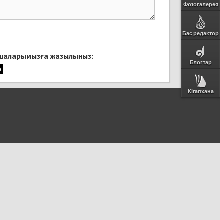
Фотогалерея
Бас редактор
қшаларымызға жазылыңыз:
Блогтар
Кітапхана