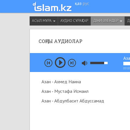
қаз
рус
АСЫЛ МҰРА
АУДИО СҰРАҚТАР
ДІНИ ӘУЕНДЕР
Д
СОҢҒЫ АУДИОЛАР
Аза
00:0
Азан - Ахмед Наина
Азан - Мустафа Исмаил
Азан - Абдулбасит Абдуссамад