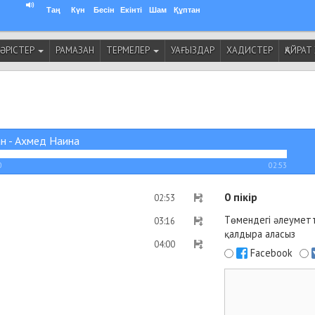
Таң
Күн
Бесін
Екінті
Шам
Құптан
ӘРІСТЕР
РАМАЗАН
ТЕРМЕЛЕР
УАҒЫЗДАР
ХАДИСТЕР
ҚАЙРА
н - Ахмед Наина
0
02:53
0
пікір
02:53
Төмендегі әлеуметт
03:16
қалдыра аласыз
04:00
Facebook