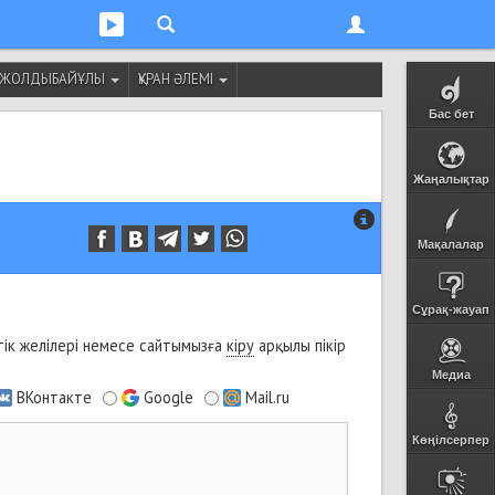
Т ЖОЛДЫБАЙҰЛЫ
ҚҰРАН ӘЛЕМІ
Бас бет
Жаңалықтар
Мақалалар
Сұрақ-жауап
ік желілері немесе сайтымызға
кіру
арқылы пікір
Медиа
ВКонтакте
Google
Mail.ru
Көңілсерпер