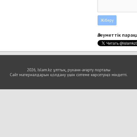
Әлеуметтік пара
2026, Islam.kz ұлттық, рухани-ағарту порталы
Сайт материалдарын қолдану үшін сілтеме көрсетуіңіз міндетті.