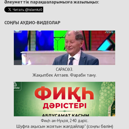
Әлеуметтік парақшаларымызға жазылыңыз:
СОҢҒЫ АУДИО-ВИДЕОЛАР
САРАСӨЗ.
Жақыпбек Алтаев. Фараби тану.
Фиқһ ән-Нуқоя, 240 дәріс.
Шуфға ақысын жоятын жағдайлар" (соңғы бөлім)