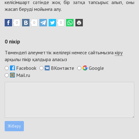
келісімшарт сәтінде жоқ бір затқа тапсырыс алып, оны
жасап беруді мойынға алу.
0
0
0
0
пікір
Төмендегі әлеуметтік желілері немесе сайтымызға
кіру
арқылы пікір қалдыра аласыз
Facebook
ВКонтакте
Google
Mail.ru