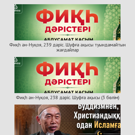
Фиқһ ән-Нуқоя, 239 дәріс. Шуфға ақысы туындамайтын
жағдайлар
Фиқһ ән-Нуқоя, 238 дәріс. Шуфға ақысы (3 бөлім)