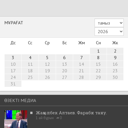
МҰРАҒАТ
Дс
Сс
Ср
Бс
Жм
Сн
Жк
1
2
3
4
5
6
7
8
9
10
11
12
13
14
15
16
17
18
19
20
21
22
23
24
25
26
27
28
29
30
31
ӨЗЕКТІ МЕДИА
■
Жақыпбек Алтаев. Фараби тану.
1 ай бұрын
0