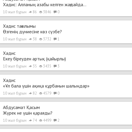
Хадис: Алланың азабы келген жағдайда...
10 жыл бұрын
86
3846
0
Хадис тағылымы
Өзгенің дүниесіне көз сүзбе?
10 жыл бұрын
38
3732
1
Хадис
Екеу біреуден артық (қайырлы)
10 жыл бұрын
35
3435
3
Хадис
«Ұл бала үшін ақиқа құрбанын шалыңдар»
10 жыл бұрын
82
4579
0
Абдусамат Қасым
Жүрек не үшін қараяды?
10 жыл бұрын
74
4499
2