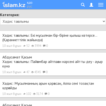
қаз
рус
Категория:
Хадис тағылымы: Екі мұсылман бір-біріне қылыш көтерсе...
(Қараниеттілік жайында)
10 жыл бұрын
52
3994
0
Абдусамат Қасым
Хадис тағылымы: Пайғамбар айтпаған нәрсені айтты деу - ауыр
күнә
10 жыл бұрын
47
4345
0
Хадис: Мұсылманның арын қорғасаң, Алла сені тозақтан
қорғайды
10 жыл бұрын
102
3174
0
Абдусамат Қасым