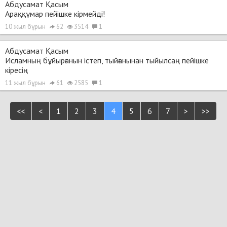
Абдусамат Қасым
Араққұмар пейішке кірмейді!
10 жыл бұрын
62
3514
1
Абдусамат Қасым
Исламның бұйырғанын істеп, тыйғанынан тыйылсаң пейішке
кіресің
11 жыл бұрын
61
2585
1
<<
<
1
2
3
4
5
6
7
>
>>