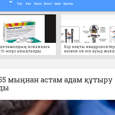
Таң
Күн
Бесін
Екінті
Шам
Құптан
цетамолдың психикаға
Бір аяқты квадрокоптер
пті әсері анықталды
өзінен он есе ауыр жүк
секіре алады (видео)
 бұрын
0
2 сағат бұрын
0
55 мыңнан астам адам құтыру
ады