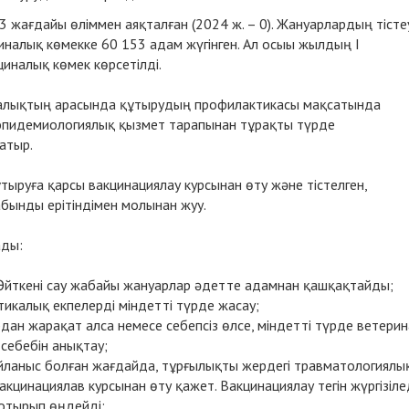
жағдайы өліммен аяқталған (2024 ж. – 0). Жануарлардың тістеу
иналық көмекке 60 153 адам жүгінген. Ал осыы жылдың І
иналық көмек көрсетілді.
, халықтың арасында құтырудың профилактикасы мақсатында
эпидемиологиялық қызмет тарапынан тұрақты түрде
атыр.
ұтыруға қарсы вакцинациялау курсынан өту және тістелген,
абынды ерітіндімен молынан жуу.
ады:
 Өйткені сау жабайы жануарлар әдетте адамнан қашқақтайды;
икалық екпелерді міндетті түрде жасау;
рдан жарақат алса немесе себепсіз өлсе, міндетті түрде ветери
 себебін анықтау;
байланыс болған жағдайда, тұрғылықты жердегі травматологиялы
акцинациялав курсынан өту қажет. Вакцинациялау тегін жүргізілед
отырып өңдейді;