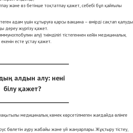
пау және өз бетінше тоқтатпау қажет, себебі бұл қайғылы
стеген адам үшін құтыруға қарсы вакцина – өмірді сақтап қалуд
ды дереу жүргізу қажет.
ммуноглобулин алу) тиімділігі тістегеннен кейін медициналық
екенін есте ұстау қажет.
удың алдын алу: нені
білу қажет?
уақытылы медициналық көмек көрсетілмеген жағдайда өлімге
вирус бөлетін ауру жабайы және үй жануарлары. Жұқтыру тістеу,