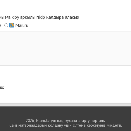
ымызға
кіру
арқылы пікір қалдыра аласыз
e
Mail.ru
з:
2026, Islam.kz ұлттық, рухани-ағарту порталы
Сайт материалдарын қолдану үшін сілтеме көрсетуіңіз міндетті.