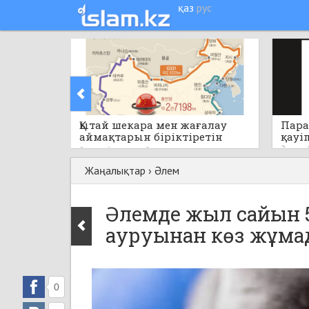
қаз
рус
Қытай шекара мен жағалау
Пара
аймақтарын біріктіретін
қауі
бірегей стратегиялық жобаны
2 сағат
2 сағат бұрын
0
қолға алады
Жаңалықтар
›
Әлем
Әлемде жыл сайын 
ауруынан көз жұм
0