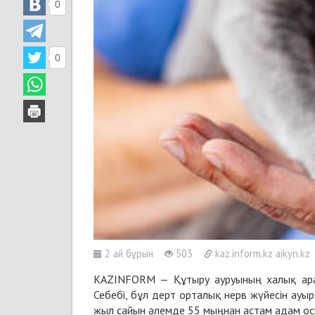
0
0
2 ай бұрын
503
kaz.inform.kz aikyn.kz
KAZINFORM — Құтыру ауруының халық арас
Себебі, бұл дерт орталық нерв жүйесін ауыр
жыл сайын әлемде 55 мыңнан астам адам ос