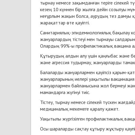
тырнау немесе зақымданған теріге сілекей т
кезең 10 күннен бір жылға дейін созылуы мү
неғұрлым жақын болса, аурудың тез дамуы қау
жарақаттар өте қауіпті.
Санитариялық-эпидемиологиялық бақылау ко
жануарлардың тістеуі мен тырнауы салдарын
Олардың 99%-ы профилактикалық вакцина ала
Құтырудың алдын алу үшін қаңғыбас және бе
және агрессия тудырмау, жануарларды тамақ
Балаларды жануарлармен қауіпсіз қарым-қаты
жануарларының иелері уақытылы вакцинация 
жануарлармен байланысына жол бермеуі және
мамандарға жүгінуі тиіс.
Тістеу, тырнау немесе сілекей түскен жағда
медициналық мекемеге қаралу қажет.
Уақытылы жүргізілген профилактикалық вак
Осы шараларды сақтау құтыру жұқтыру қаупін