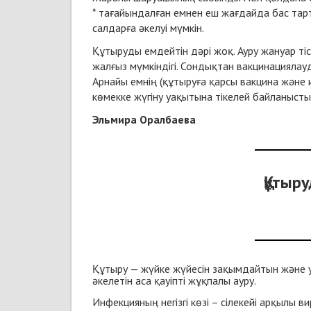
* тағайындалған емнен еш жағдайда бас тарт
салдарға әкелуі мүмкін.
Құтыруды емдейтін дәрі жоқ. Ауру жануар ті
жалғыз мүмкіндігі. Сондықтан вакцинациялау
Арнайы емнің (құтыруға қарсы вакцина және и
көмекке жүгіну уақытына тікелей байланысты 
Эльмира Оралбаева
Құтыр
Құтыру — жүйке жүйесін зақымдайтын және 
әкелетін аса қауіпті жұқпалы ауру.
Инфекцияның негізгі көзі – сілекейі арқылы 