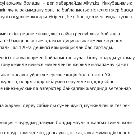
үсуі арқылы болады, – деп хабарлайды Аikyn.kz. Инкубациялық
мкін және зақымдану орнына байланысты: тістелген жер басқа
пі соғұрлым жоғары. Әсіресе, бет, бас, қол мен аяққа түскен
митетінің мәліметінше, жыл сайын республика бойынша
ан 50 мыңнан астам адам медициналық көмекке жүгінеді.
ды, ал 1%-ға дейінгісі вакцинациядан бас тартады.
лгісіз жануарлармен байланыстан аулақ болу, оларды ұстамау
тану кезінде немесе мекендейтін жерінде мазаламау қажет.
нас жасауға үйретуге ерекше көңіл бөлген жөн. Үй
жүргізіп, оларды қарғыбаумен серуендетіп, қаңғыбас
 мінез-құлқында өзгерістер байқалған жағдайда ветеринар
йда жараны дереу сабынды сумен жуып, мүмкіндігінше тезірек
цинация – аурудың дамуын болдырмаудың жалғыз тиімді жолы.
 едәуір төмендетіп, денсаулықты сақтауға мүмкіндік береді.