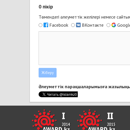
0
пікір
Төмендегі әлеуметтік желілері немесе сайт
Facebook
ВКонтакте
Googl
Әлеуметтік парақшаларымызға жазылыңы