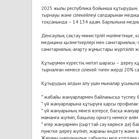
2025 жылы республика бойынша құтырудың 3 
тырнауы және сілекейлеуі салдарынан медиц
тоқсанында – 14 134 адам. Барлығына медиц
Денсаулық сақтау министрлігі мәліметінше
медицина қызметкерлері мен санитариялық-
санитариялық-ағарту жұмыстары жүргізіліп ж
Құтырумен күрестің негізгі шарасы – дереу қ
тырналған немесе сілекей тиген жерді 20% с
Құтырудың алдын алу үшін мыналар ұсыныл
* жабайы жануарлармен байланысқа түспеу.
* үй жануарларына құтыруға қарсы профилакт
* үй жануарының мінезі өзгерсе, басқа жануа
маманға жүгініп, бақылау орнату немесе өлім
* егер жануармен (сырттай сау көрінсе де) 
пунктке дереу жүгініп, жараны өңдету және в
Жараны шаруашылық сабынды мол қолдана 