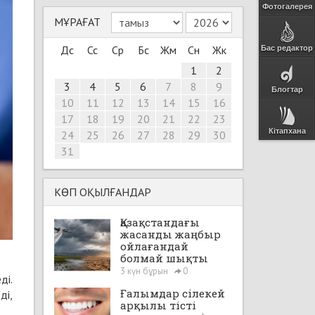
Фотогалерея
МҰРАҒАТ
Дс
Сс
Ср
Бс
Жм
Сн
Жк
Бас редактор
1
2
3
4
5
6
7
8
9
Блогтар
10
11
12
13
14
15
16
17
18
19
20
21
22
23
Кітапхана
24
25
26
27
28
29
30
31
КӨП ОҚЫЛҒАНДАР
Қазақстандағы
жасанды жаңбыр
ойлағандай
болмай шықты
3 күн бұрын
0
ді.
Ғалымдар сілекей
ді,
арқылы тісті