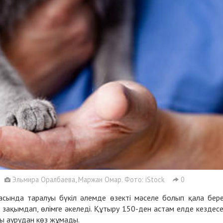
Эльмира Оралбаева, Маржан Омар. Фото: iStock
0
ында таралуы бүкіл әлемде өзекті мәселе болып қала бере
 зақымдап, өлімге әкеледі. Құтыру 150-ден астам елде кездесе
ы аурудан көз жұмады.