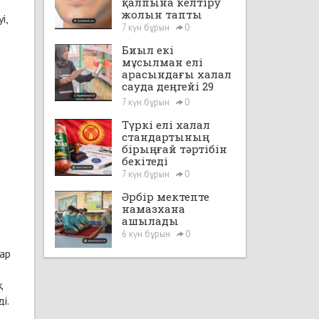
қалпына келтіру
жолын тапты
і,
7 күн бұрын
0
Биыл екі
мұсылман елі
арасындағы халал
сауда деңгейі 29
млрд доллардан
7 күн бұрын
0
асады
Түркі елі халал
стандартының
бірыңғай тәртібін
бекітеді
7 күн бұрын
0
Әрбір мектепте
намазхана
ашылады
6 күн бұрын
0
нар
қ
і.