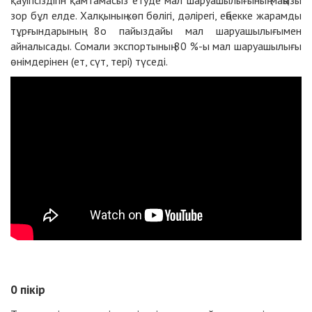
қауіпсіздігін қамтамасыз етуде мал шаруашылығының маңызы
зор бұл елде. Халқының көп бөлігі, дәлірегі, еңбекке жарамды
тұрғындарының 8о пайыздайы мал шаруашылығымен
айналысады. Сомали экспортының 80 %-ы мал шаруашылығы
өнімдерінен (ет, сүт, тері) түседі.
0
пікір