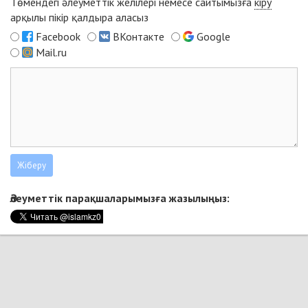
Төмендегі әлеуметтік желілері немесе сайтымызға
кіру
арқылы пікір қалдыра аласыз
Facebook
ВКонтакте
Google
Mail.ru
Әлеуметтік парақшаларымызға жазылыңыз: