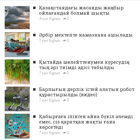
■
Қазақстандағы жасанды жаңбыр
ойлағандай болмай шықты
4 күн бұрын
0
■
Әрбір мектепте намазхана ашылады
7 күн бұрын
0
■
Қытайда шөлейттенумен күресудің
тың әрі тиімді әдісі табылды
7 күн бұрын
0
■
Барлығын дерлік істей алатын робот
құрастырылды (видео)
7 күн бұрын
0
■
Қабырғаға ілінген айна бүкіл әлемді
емес, сіз қаратқан жақты ғана
көрсетеді
7 күн бұрын
0