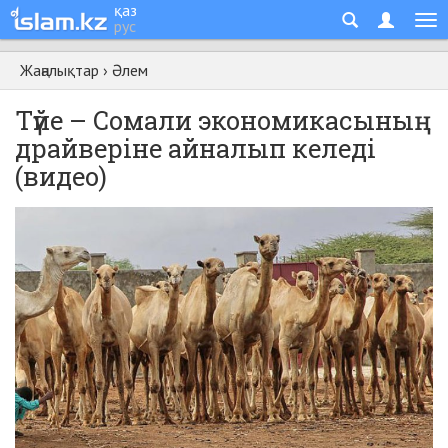
қаз
рус
Жаңалықтар
›
Әлем
Түйе – Сомали экономикасының
драйверіне айналып келеді
(видео)