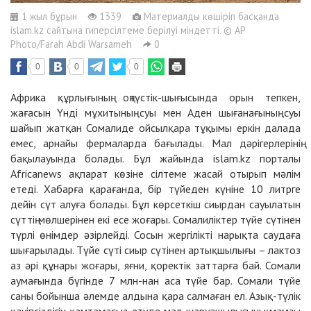
1 жыл бұрын
1339
Материалды көшіріп басқанда
islam.kz сайтына гиперсілтеме берілуі міндетті. © AP
Photo/Farah Abdi Warsameh
0
0
0
0
Африка құрлығының оңтүстік-шығысында орын тепкен,
жағасын Үнді мұхитының суы мен Аден шығанағының суы
шайып жатқан Сомалиде ойсылқара тұқымы еркін далада
емес, арнайы фермаларда бағылады. Мал дәрігерлерінің
бақылауында болады. Бұл жайында islam.kz порталы
Africanews ақпарат көзіне сілтеме жасай отырып мәлім
етеді. Хабарға қарағанда, бір түйеден күніне 10 литрге
дейін сүт алуға болады. Бұл көрсеткіш сиырдан сауылатын
сүттің мөлшерінен екі есе жоғары. Сомалиліктер түйе сүтінен
түрлі өнімдер әзірлейді. Сосын жергілікті нарықта саудаға
шығарылады. Түйе сүті сиыр сүтінен артықшылығы – лактоз
аз әрі құнары жоғары, яғни, қоректік заттарға бай. Сомали
аумағында бүгінде 7 млн-нан аса түйе бар. Сомали түйе
саны бойынша әлемде алдына қара салмаған ел. Азық-түлік