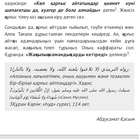
хадисінде:
«Көп қарғыс айтатындар қиямет күні
2
шапағатшы да, куагер де бола алмайды»
деген
. Жөнсіз
қарғыс тілеу кісі ақысына кіру деген сөз.
Сондықтан да, қарғыс айтудан тыйылып, тәубе еткеніңіз жөн.
Алла Тағала дұрысталған пенделерін кешіреді. Ал, қарғыс
айтқан адамдарыңыз үшін намаздарыңыздан кейін дұға
жасап, жақсылық тілеп тұрыңыз. Оның кәффәраты сол.
3
Құранда:
«Жақсылық жамандықтарды кетіреді»
делінеді
.
1(
)
:
رواه الترمذي
لا تلاعنوا بلعنة الله، ولا بغضبه، ولا بالنار
«Алланың лағынетімен, оның ашуымен және тозақпен
бір-біріңе қарғыс айтпаңдар!». Хадис.
2
: (
سَمِعْتُ رسول الله صلى الله عليه وسلم يقول
إِنَّ اللَّعَّانِينَ لا يَكُونُونَ
)
(«Сахих Мүслім»).
شُهَدَاءَ وَلا شُفَعَاءَ يَوْمَ الْقِيَامة
3Құран Кәрім: «Һуд» сүресі, 114 аят.
Абдусамат Қасым