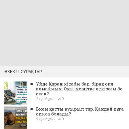
ӨЗЕКТІ СҰРАҚТАР
■
Үйде Құран кітабы бар, бірақ оқи
алмаймын. Оны мешітке өткізсем бе
екен?
2 күн бұрын
0
■
Бием қатты ауырып тұр. Қандай дұға
оқыса болады?
9 күн бұрын
0