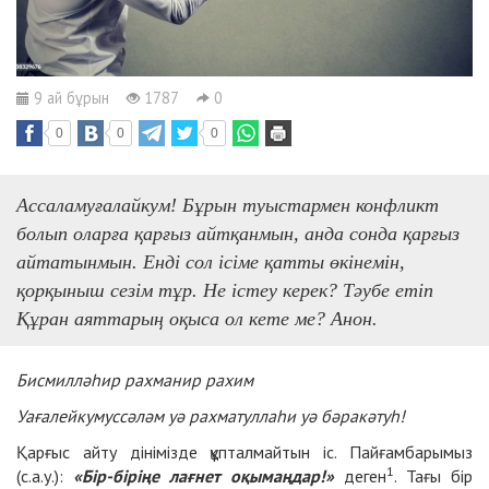
9 ай бұрын
1787
0
0
0
0
Ассаламуғалайкум! Бұрын туыстармен конфликт
болып оларға қарғыз айтқанмын, анда сонда қарғыз
айтатынмын. Енді сол ісіме қатты өкінемін,
қорқыныш сезім тұр. Не істеу керек? Тәубе етіп
Құран аяттарың оқыса ол кете ме? Анон.
Бисмилләһир рахманир рахим
Уағалейкумуссәләм уә рахматуллаһи уә бәракәтуһ!
Қарғыс айту дінімізде құпталмайтын іс. Пайғамбарымыз
1
(с.а.у.):
«Бір-біріңе лағнет оқымаңдар!»
деген
. Тағы бір