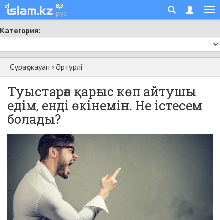
қаз
рус
Категория:
Сұрақ-жауап
›
Әртүрлі
Туыстарға қарғыс көп айтушы
едім, енді өкінемін. Не істесем
болады?