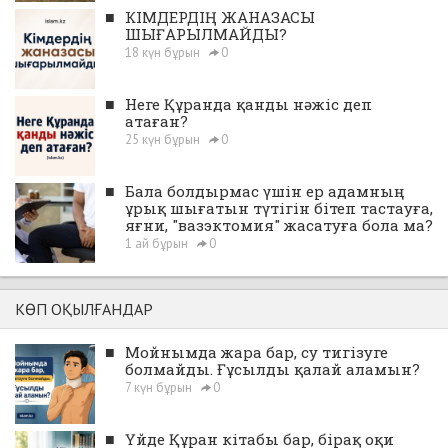
■
КІМДЕРДІҢ ЖАНАЗАСЫ
ШЫҒАРЫЛМАЙДЫ?
18 күн бұрын
0
■
Неге Құранда қанды нәжіс деп
атаған?
25 күн бұрын
0
■
Бала болдырмас үшін ер адамның
ұрық шығатын түтігін бітеп тастауға,
яғни, "вазэктомия" жасатуға бола ма?
1 ай бұрын
0
КӨП ОҚЫЛҒАНДАР
■
Мойнымда жара бар, су тигізуге
болмайды. Ғұсылды қалай аламын?
7 күн бұрын
0
■
Үйде Құран кітабы бар, бірақ оқи