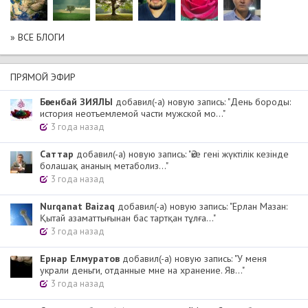
» ВСЕ БЛОГИ
ПРЯМОЙ ЭФИР
Бөгенбай ЗИЯЛЫ
добавил(-а) новую запись: "День бороды:
история неотъемлемой части мужской мо..."
3 года назад
Cаттар
добавил(-а) новую запись: "Әке гені жүктілік кезінде
болашақ ананың метаболиз..."
3 года назад
Nurqanat Baizaq
добавил(-а) новую запись: "Ерлан Мазан:
Қытай азаматтығынан бас тартқан тұлға..."
3 года назад
Ернар Елмуратов
добавил(-а) новую запись: "У меня
украли деньги, отданные мне на хранение. Яв..."
3 года назад