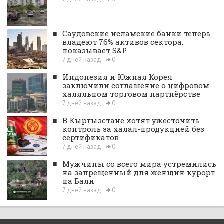
■
Саудовские исламские банки теперь
владеют 76% активов сектора,
показывает S&P
7 дней назад
0
■
Индонезия и Южная Корея
заключили соглашение о цифровом
халяльном торговом партнёрстве
7 дней назад
0
■
В Кыргызстане хотят ужесточить
контроль за халал-продукцией без
сертификатов
7 дней назад
0
■
Мужчины со всего мира устремились
на запрещенный для женщин курорт
на Бали
7 дней назад
0