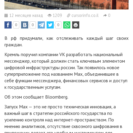
12 месяцев назад
1209
cursorinfo.co.il
0
0
0
0
В рф придумали, как отслеживать каждый шаг своих
граждан.
Кремль поручил компании VK разработать национальный
мессенджер, который должен стать ключевым элементом
цифровой инфраструктуры россии. Так появилось новое
суперприложение под названием Max, объединившее в
себе функции мессенджера, финансовых сервисов и доступ
к государственным услугам.
Об этом сообщает Bloomberg.
Запуск Max — это не просто техническая инновация, а
важный шаг в стратегии российского государства по
усилению контроля над интернет-пространством. По
мнению аналитиков, отсутствие сквозного шифрования в
приложении делает его удобным инструментом для