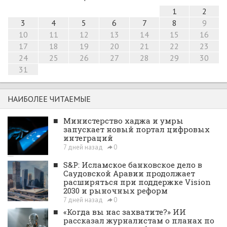
1
2
3
4
5
6
7
8
9
10
11
12
13
14
15
16
17
18
19
20
21
22
23
24
25
26
27
28
29
30
31
НАИБОЛЕЕ ЧИТАЕМЫЕ
■
Министерство хаджа и умры
запускает новый портал цифровых
интеграций
7 дней назад
0
■
S&P: Исламское банковское дело в
Саудовской Аравии продолжает
расширяться при поддержке Vision
2030 и рыночных реформ
7 дней назад
0
■
«Когда вы нас захватите?» ИИ
рассказал журналистам о планах по