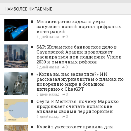
НАИБОЛЕЕ ЧИТАЕМЫЕ
■
Министерство хаджа и умры
запускает новый портал цифровых
интеграций
7 дней назад
0
■
S&P: Исламское банковское дело в
Саудовской Аравии продолжает
расширяться при поддержке Vision
2030 и рыночных реформ
7 дней назад
0
■
«Когда вы нас захватите?» ИИ
рассказал журналистам о планах по
покорению мира в большом
интервью с ChatGPT
6 дней назад
0
■
Сеута и Мелилья: почему Марокко
продолжает считать испанские
анклавы своими территориями
6 дней назад
0
■
Кувейт ужесточает правила для