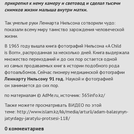
прикрепил к нему камеру и световод и сделал тысячи
снимков жизни малыша внутри матки.
Так умелые руки Леннарта Нильсона сотворили чудо:
показали всему миру таинство зарождения человеческой
жизни.
В 1965 году вышла книга фотографий Нильсона «A Child
is Born», распроданная за несколько дней. Книга выдержала
множество переизданий и до сих пор остается одной
из самых продаваемых книг в истории подобного рода
фотоальбомов. Сейчас пионеру медицинской фотографии
Леннарту Нильсону 91 год.
Наукой и фотографией
он занимается до сих пор.
по материалам © AdMe.ru, и
сточник: 365info.kz/
Также можете просматривать ВИДЕО по этой
теме:
http://www.islam.kz/kk/media/arturli/adam-balasynyn-
jatyrdagy-jaratylu-protsesi-118/
0
комментариев