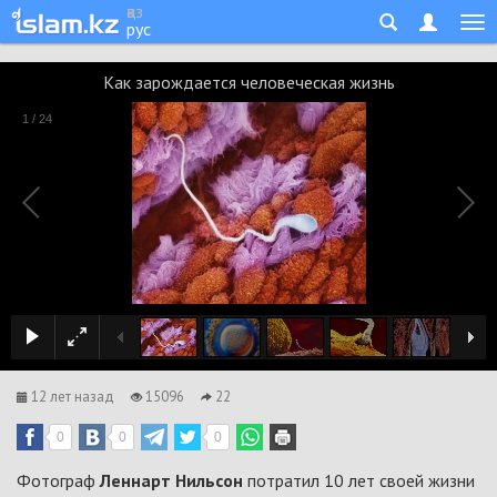
қаз
рус
Как зарождается человеческая жизнь
1
/
24
12 лет назад
15096
22
0
0
0
Фотограф
Леннарт Нильсон
потратил 10 лет своей жизни