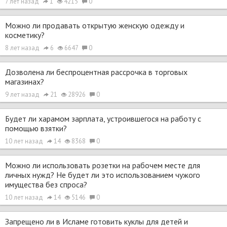
7 лет назад
1
4215
0
Можно ли продавать открытую женскую одежду и
косметику?
8 лет назад
6
6647
0
Дозволена ли беспроцентная рассрочка в торговых
магазинах?
9 лет назад
21
28926
0
Будет ли харамом зарплата, устроившегося на работу с
помощью взятки?
10 лет назад
14
8368
0
Можно ли использовать розетки на рабочем месте для
личных нужд? Не будет ли это использованием чужого
имущества без спроса?
10 лет назад
14
5146
0
Запрещено ли в Исламе готовить куклы для детей и