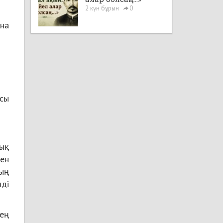
2 күн бұрын
0
ына
ысы
ық
ен
ың
ді
 ең