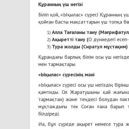
Құранның үш негізі
Біліп қой, «Ықылас» сүресі Құранның ү
қойған басты мақсаттарын үш топқа бө
Алла Тағаланы тану (Мағрифатул
Ақыретті тану
(
О дүниедегі есеп-қ
Тура жолды (Сиратул мұстақим)
Құрандағы барлық білім осы үш негіз
мен тармақтары.
«Ықылас» сүресінің мәні
«Ықылас» сүресі осы үш негіздің бірінші
қамтиды. Ол Жаратушыны қай жағынан
тармақтан) және теңдесі болудан пәкт
мұқтаждығы тек Соған ғана барып т
білдіреді.
Иә, бұл сүреде ақырет немесе тура ж