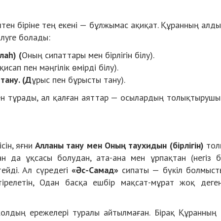
штен біріне тең екені — бұлжымас ақиқат. Құранның алд
луге болады:
лаһ)
(
Оның сипаттары мен бірлігін білу).
исап пен мәңгілік өмірді білу).
 тану
. (Д
ұрыс пен бұрысты тану).
ден тұрады, ал қалған аяттар — осылардың толықтыруш
сін, яғни
Алланы тану мен Оның таухидын (бірлігін)
тол
 да ұқсасы болудан, ата-ана мен ұрпақтан (негіз б
ейді. Ал сүредегі
«Әс-Самад»
сипаты — бүкіл болмыст
ірелетін, Одан басқа ешбір мақсат-мұрат жоқ деген
олдың ережелері туралы айтылмаған. Бірақ Құранның