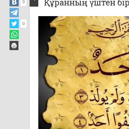
Құранның үштен бір
0
0