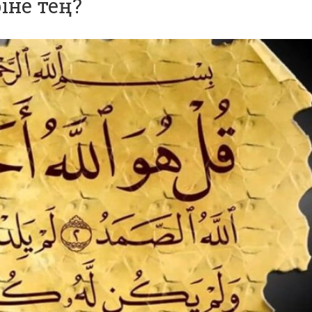
іне тең?