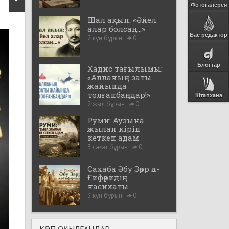
Фотогалерея
Шал ақын: «Әйел
алар болсаң...»
Бас редактор
2 күн бұрын
0
Блогтар
Хадис тағылымы:
«Алланың заты
жайында
толғанбаңдар!»
Кітапхана
2 жыл бұрын
0
Руми: Аузына
жылан кіріп
кеткен адам
3 сағат бұрын
0
Сахаба Әбу Зәрр әл-
Ғифәридің
насихаты
3 күн бұрын
0