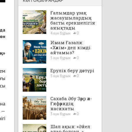
КӨП ОҚЫЛҒАНДАР
Ғалымдар ұзақ
жасаушылардың
басты ерекшелігін
анықтады
нда
4 күн бұрын
0
жөн
Имам Ғазали:
«Хәкім» деп кімді
ң»
айтамыз?
5 күн бұрын
0
ем
Ерулік беру дәстүрі
5 күн бұрын
0
ағы
осы
Сахаба Әбу Зәрр әл-
ана
Ғифәридің
насихаты
л —
3 күн бұрын
0
ігі
Шал ақын: «Әйел
алар болсаң...»