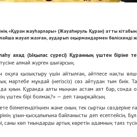
зінің «Құран жауһарлары» (Жауаһируль Құран) атты кітабы
ылайша жауап жазған, аударып оқырмандармен бөліскенді 
лаһу ахад (Ықылас сүресі) Құранның үштен біріне те
 түсіне алмай жүрген шығарсың.
н оқуға қызықтыру үшін айтылған, әйтпесе нақты өлш
ық мәртебе мұндай (негізсіз) сөз айтудан тым биік. Т
 да қиын. Құранда алты мыңнан астам аят бар, сонда 
нің үштен бірі болмақ?» — деп таңырқайсың.
те білмегендігіңнен және оның тек сыртқы сөздеріне ғ
рінің ұзын-қысқалығына байланысты деп есептейсің. Бұ
і, саны көп тиындарды артық көретін адамның таяз түсін