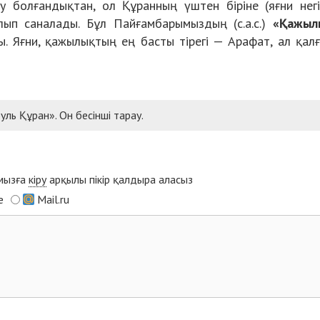
у болғандықтан, ол Құранның үштен біріне (яғни негі
лып саналады. Бұл Пайғамбарымыздың (с.а.с.)
«Қажыл
ы. Яғни, қажылықтың ең басты тірегі — Арафат, ал қал
ль Құран». Он бесінші тарау.
ымызға
кіру
арқылы пікір қалдыра аласыз
e
Mail.ru