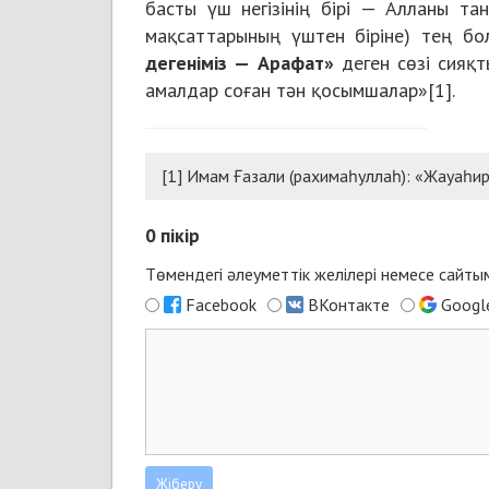
басты үш негізінің бірі — Алланы тан
мақсаттарының үштен біріне) тең бо
дегеніміз — Арафат»
деген сөзі сияқт
амалдар соған тән қосымшалар»[1].
[1] Имам Ғазали (рахимаһуллаһ): «Жауаһиру
0
пікір
Төмендегі әлеуметтік желілері немесе сайт
Facebook
ВКонтакте
Googl