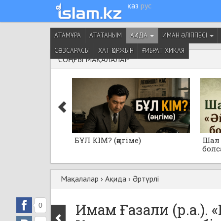
қаз
рус
АТАМҰРА
АТАТАНЫМ
АҚИДА
ИМАН ӘЛІППЕСІ
СӨЗСАРАСЫ
ХАТ ҚОРЖЫН
ҒИБРАТ ХИКАЯ
СОҢҒЫ МАҚАЛАЛАР
БҰЛ КІМ? (әңгіме)
Шал 
болса
Мақалалар
›
Ақида
›
Әртүрлі
Имам Ғазали (р.а.). 
0