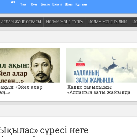
Таң
Күн
Бесін
Екінті
Шам
Құптан
ИСЛАМ ЖӘНЕ ОТБАСЫ
ИСЛАМ ЖӘНЕ ТҰЛҒА
ИСЛАМ ЖӘНЕ ҒЫЛЫМ
ИС
ақын: «Әйел алар
Хадис тағылымы:
ң...»
«Алланың заты жайында
толғанбаңдар!»
«Ықылас» сүресі неге