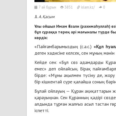
7 ай бұрын
3851
islam.kz/
0
А. Қасым
Ұлы ойшыл Имам Ғазали (рахимаһуллаһ) ө
бұл сұраққа терең әрі мағыналы түрде б
көрдік:
«Пайғамбарымыздың (с.а.с.)
«Құл һуал
деген хадисіне келсек, сен мұның мәнін
Кейде сен: «Бұл сөз адамдарды Құра
емес» деп ойлайсың. Бірақ пайғамбарл
бірде: «Мұны ақылмен түсіну де, жору
бір кішкентай сүре қалайша соның бәрі
Бұлай ойлауың — Құран ақиқаттарын же
қарауыңнан. Сен Құранның қадірі сөзде
алдында тұрған жалғыз асыл тастан гөр
іспетті.