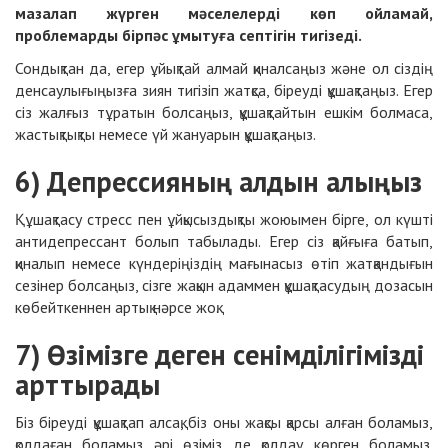
мазалап жүрген мәселелерді көп ойламай,
проблемарды бірпәс ұмытуға септігін тигізеді.
Сондықтан да, егер ұйықтай алмай қиналсаңыз және ол сіздің
денсаулығыңызға зиян тигізіп жатқса, біреуді құшақтаңыз. Егер
сіз жалғыз тұратын болсаңыз, құшақтайтын ешкім болмаса,
жастықтықты немесе үй жануарын құшақтаңыз.
6) Депрессияның алдын алыңыз
Құшақтасу стресс пен ұйқысыздықты жоюымен бірге, ол күшті
антидепрессант болып табылады. Егер сіз қайғыға батып,
қиналып немесе күндеріңіздің мағынасыз өтіп жатқандығын
сезінер болсаңыз, сізге жақын адаммен құшақтасудың дозасын
көбейткеннен артық нәрсе жоқ.
7) Өзімізге деген сенімділігімізді
арттырады
Біз біреуді құшақтап алсақ, біз оны жақсы қарсы алған боламыз,
қолдаған боламыз әрі өзіміз де қолдау көрген боламыз.