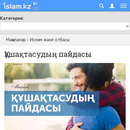
қаз
рус
Категория:
Мақалалар
›
Ислам және отбасы
Құшақтасудың пайдасы