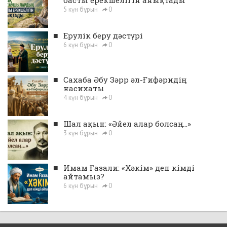
басты ерекшелігін анықтады
5 күн бұрын
0
■
Ерулік беру дәстүрі
6 күн бұрын
0
■
Сахаба Әбу Зәрр әл-Ғифәридің
насихаты
4 күн бұрын
0
■
Шал ақын: «Әйел алар болсаң...»
3 күн бұрын
0
■
Имам Ғазали: «Хәкім» деп кімді
айтамыз?
6 күн бұрын
0