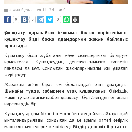
4 жыл бұрын
11124
0
0
0
0
Құшақтасу қарапайым іс-қимыл болып көрінгенімен,
құшақтау бізді басқа адамдармен жақын байланыс
орнатады.
Құшақтасу бізді жұбатады және сезімдерімізді білдіруге
көмектеседі. Құшақтасудың денсаулығымызға тигізетін
пайдасы да көп. Сондықтан, жақындарыңызды жиі құшақтап
жүріңіздер.
Жарамды және біраз ем болатындай етіп құшақтаңыз.
Ш
ынайы түрде, сабырмен ұзақ құшақтаңыз
. Өзіміздің
жақын тұтар адамымызбен құшақтасу - бұл әлемдегі ең жақсы
нәрселердің бірі.
Құшақтасу арқылы біздегі гемоглобин деңгейіміз айтарлықтай
ынталандырылады, сондықтан да қан арқылы оттегі өмірлік
маңызды мүшелерге жеткізіледі.
Біздің денеміз бір сәтте