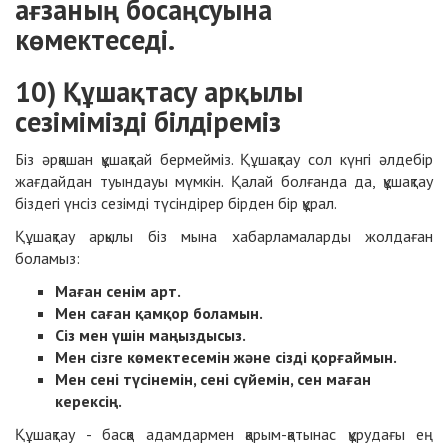
ағзаның босаңсуына
көмектеседі.
10) Құшақтасу арқылы
сезімімізді білдіреміз
Біз әрқашан құшақтай бермейміз. Құшақтау сол күнгі әлдебір
жағдайдан туындауы мүмкін. Қалай болғанда да, құшақтау
біздегі үнсіз сезімді түсіндірер бірден бір құрал.
Құшақтау арқылы біз мына хабарламаларды жолдаған
боламыз:
Маған сенім арт.
Мен саған қамқор боламын.
Сіз мен үшін маңыздысыз.
Мен сізге көмектесемін және сізді қорғаймын.
Мен сені түсінемін, сені сүйемін, сен маған
керексің.
Құшақтау - басқа адамдармен қарым-қатынас құрудағы ең