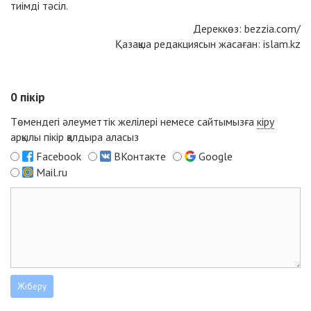
тиімді тәсіл.
Дереккөз:
bezzia.com
/
Қазақша редакциясын жасаған: islam.kz
0
пікір
Төмендегі әлеуметтік желілері немесе сайтымызға
кіру
арқылы пікір қалдыра аласыз
Facebook
ВКонтакте
Google
Mail.ru