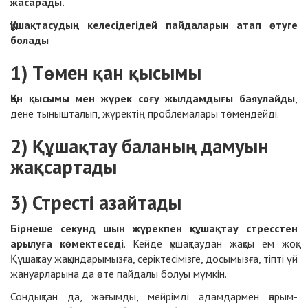
жасарады.
Құшақтасудың келесідегідей пайдаларын атап өтуге
болады
1) Төмен қан қысымы
Қан қысымы мен жүрек соғу жылдамдығы баяулайды
,
дене тынышталып, жүректің проблемалары төмендейді.
2) Құшақтау баланың дамуын
жақсартады
3) Стресті азайтады
Бірнеше секунд шын жүрекпен құшақтау стресстен
арылуға көмектеседі
. Кейде құшақтаудан жақсы ем жоқ.
Құшақтау жақындарымызға, серіктесімізге, досымызға, тіпті үй
жануарларына да өте пайдалы болуы мүмкін.
Сондықтан да, жағымды, мейрімді адамдармен қарым-