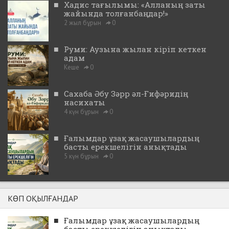
■
Хадис тағылымы: «Алланың заты
жайында толғанбаңдар!»
2 жыл бұрын
0
■
Руми: Аузына жылан кіріп кеткен
адам
Кеше
0
■
Сахаба Әбу Зәрр әл-Ғифәридің
насихаты
4 күн бұрын
0
■
Ғалымдар ұзақ жасаушылардың
басты ерекшелігін анықтады
5 күн бұрын
0
КӨП ОҚЫЛҒАНДАР
■
Ғалымдар ұзақ жасаушылардың