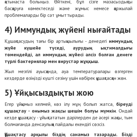
қатынаста болыңыз. Өйткені, бұл сізге мазасыздықты
басқаруға көмектеседі және жұмыс немесе қаржылай
проблемаларды бір сәт ұмыттырады.
4) Иммундық жүйені нығайтады
Құшақтасудың тағы бір артықшылығы - денедегі
иммундық
жүйе күшейе түседі, аурудың ықтималдығы
төмендейді, ал иммундық жүйесі әлсіз болған денеге
түрлі бактериялар мен вирустар жұққыш.
Жыл мезгілі ауысқанда, ауа температуралары өзгерген
кездерде өзіңізді күшті сезіну үшін көбірек құшақтасқан жөн.
5) Ұйқысыздықты жою
Егер ұйқымыз келмей, көз ілу мұң болып жатса,
біреуді
құшақтау - онымыз жақсы шешім болуы мүмкін
. Ондай
кезде құшақтасу - ұйықтататын дәрілерден де әсері жақсы, тым
болмағанда денсаулыққа пайдалы екендігі сөзсіз.
Құшақтасу арқылы біздің санамыз тазарады. Бізді