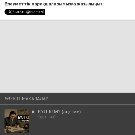
Әлеуметтік парақшаларымызға жазылыңыз:
ӨЗЕКТІ МАҚАЛАЛАР
■
БҰЛ КІМ? (әңгіме)
Кеше
0