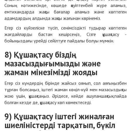
Соның нәтижесінде, көшеде
қауіптенбей жүре аламыз,
емтихандарда жақсы бағалар аламыз және көптеген
адамдардың алдында жақсы жағынан көрінеміз.
Егер сіз күйзеліске түсіп, сенімсіздікті тудырар көптеген
жағдайларды бастан кешірсеңіз,
Сізге құшақтасу -
бойыңыздағы үрейді сейілтуге пайдалы болуы мүмкін.
8) Құшақтасу біздің
мазасыздығымызды және
жаман мінезімізді жояды
Егер сіз күндердің бірінде жайсыз оянып, сол аяғыңызбен
тұрған болсаңыз, іштегі жаман көңіл-күй мен мазасыздықты
жою үшін, құшақтаңыз. Әрідесе, кейде ашуланшақтық пайда
болған кезде де, құшақтасу көп көмектеседі.
9) Құшақтасу іштегі жиналған
шиеліністерді тарқатып, бүкіл