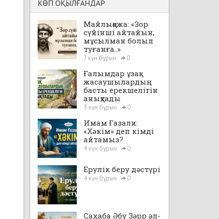
КӨП ОҚЫЛҒАНДАР
Майлықожа: «Зор
сүйінші айтайын,
мұсылман болып
туғанға..»
7 күн бұрын
0
Ғалымдар ұзақ
жасаушылардың
басты ерекшелігін
анықтады
3 күн бұрын
0
Имам Ғазали:
«Хәкім» деп кімді
айтамыз?
4 күн бұрын
0
Ерулік беру дәстүрі
4 күн бұрын
0
Сахаба Әбу Зәрр әл-