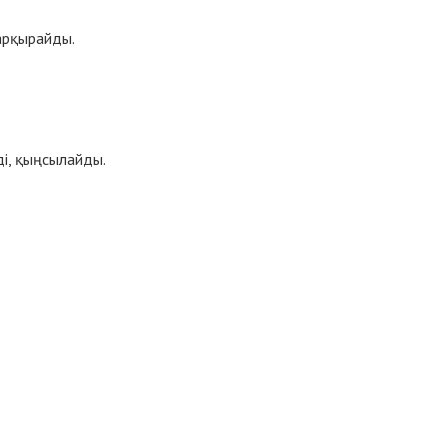
арқырайды.
ді, қыңсылайды.