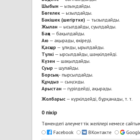
Шыбын
— ызыңдайды.
Бөгелек
— ызылдайды.
Бәкішек (шегіртке)
— тызылдайды.
Жылан
— ысылдайды, суылдайды.
Бақа
— бақылдайды.
Аю
— ақырады, өкіреді.
Қасқыр
— ұлиды, ырылдайды.
Түлкі
— ырсылдайды, шәңкілдейді.
Күзен
— шақылдайды.
Суыр
— шулайды.
Борсық
— пырсылдайды.
Құндыз
— сыңсиды.
Арыстан
— гүрілдейді, ақырады.
Жолбарыс
— күркілдейді, бұрқанады, т. т.
0
пікір
Төмендегі әлеуметтік желілері немесе сайт
Facebook
ВКонтакте
Googl