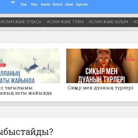
Таң
Күн
Бесін
Екінті
Шам
Құптан
ИСЛАМ ЖӘНЕ ОТБАСЫ
ИСЛАМ ЖӘНЕ ТҰЛҒА
ИСЛАМ ЖӘНЕ ҒЫЛЫМ
ИС
ис тағылымы:
Сиқыр мен дуаның түрлері
ланың заты жайында
анбаңдар!»
ыбыстайды?