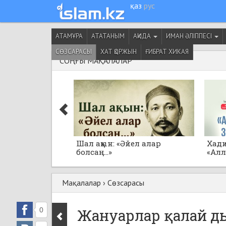
қаз
рус
АТАМҰРА
АТАТАНЫМ
АҚИДА
ИМАН ӘЛІППЕСІ
СӨЗСАРАСЫ
ХАТ ҚОРЖЫН
ҒИБРАТ ХИКАЯ
СОҢҒЫ МАҚАЛАЛАР
Шал ақын: «Әйел алар
Хад
болсаң...»
«Ал
толғ
Мақалалар
›
Сөзсарасы
0
Жануарлар қалай д