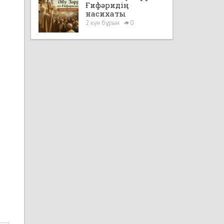
Ғифәридің
насихаты
2 күн бұрын
0