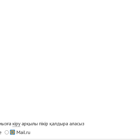
ымызға
кіру
арқылы пікір қалдыра аласыз
e
Mail.ru