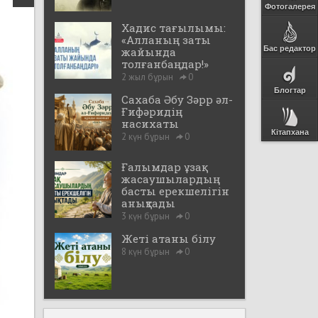
Фотогалерея
Хадис тағылымы:
«Алланың заты
Бас редактор
жайында
толғанбаңдар!»
2 жыл бұрын
0
Блогтар
Сахаба Әбу Зәрр әл-
Ғифәридің
насихаты
Кітапхана
2 күн бұрын
0
Ғалымдар ұзақ
жасаушылардың
басты ерекшелігін
анықтады
3 күн бұрын
0
Жеті атаны білу
8 күн бұрын
0