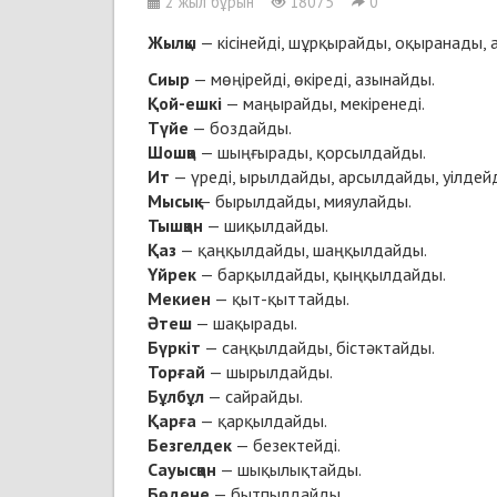
2 жыл бұрын
18075
0
Жылқы
— кісінейді, шұрқырайды, оқыранады, 
Сиыр
— мөңірейді, өкіреді, азынайды.
Қой-ешкі
— маңырайды, мекіренеді.
Түйе
— боздайды.
Шошқа
— шыңғырады, қорсылдайды.
Ит
— үреді, ырылдайды, арсылдайды, уілдей
Мысық
— бырылдайды, мияулайды.
Тышқан
— шиқылдайды.
Қаз
— қаңқылдайды, шаңқылдайды.
Үйрек
— барқылдайды, қыңқылдайды.
Мекиен
— қыт-қыттайды.
Әтеш
— шақырады.
Бүркіт
— саңқылдайды, бістәктайды.
Торғай
— шырылдайды.
Бұлбұл
— сайрайды.
Қарға
— қарқылдайды.
Безгелдек
— безектейді.
Сауысқан
— шықылықтайды.
Бөдене
— бытпылдайды.