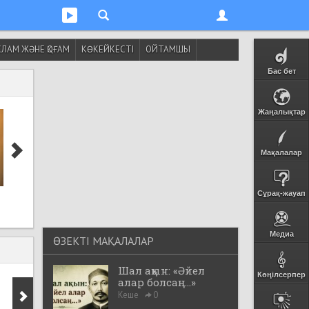
ЛАМ ЖӘНЕ ҚОҒАМ
КӨКЕЙКЕСТІ
ОЙТАМШЫ
Бас бет
Жаңалықтар
Мақалалар
Сахаба Әбу Зәрр әл-
Ғалымдар ұзақ
Сұрақ-жауап
Ғифәридің насихаты
жасаушылардың б
ерекшелігін анықт
Медиа
ӨЗЕКТІ МАҚАЛАЛАР
Шал ақын: «Әйел
Көңілсерпер
алар болсаң...»
Кеше
0