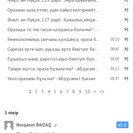
Фиқһ. ән-Нуқоя, 119 дәріс: Умра қажылығы - Абдусамат Қасым
Оразаны қаза етпес үшін хайыз келтірмейтін дәрі ішсе бола ма? Көзге дәрі тамызса ораза бұзыла ма? - Абдусамат Қасым
Фиқһ. ән-Нуқоя, 117 дәріс: Қажылық кімдерге парыз? - Абдусамат Қасым
Оразада тіс пастасын қолданса бола ма? - Абдусамат Қасым
Гинекологиялық свечаны қолданса, ораза бұзыла ма? - Абдусамат Қасым
01:10
Сәресіні ерте ішіп, ауызды ерте бекітуге бола ма? - Абдусамат Қасым
00:47
Ғұсылсыз және дәретсіз ауыз бекітуге бола ма? - Абдусамат Қасым
01:05
Түкірік жұтса, ораза бұзыла ма? - Абдусамат Қасым
01:12
Укол оразаны бұза ма? - Абдусамат Қасым
01:37
1
2
3
4
5
6
7
8
9
10
>
>>
1
пікір
Nurqanat BAIZAQ
0