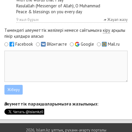
Rasulallah (Messenger of Allah), O Muhammad
Peace & blessings on you every day
9 жыл бұрын
Жауап жазу
Төмендегі әлеуметтік желілері немесе сайтымызға
кіру
арқылы
пікір қалдыра аласыз
Facebook
ВКонтакте
Google
Mail.ru
Әлеуметтік парақшаларымызға жазылыңыз:
2026, Islam.kz ұлттық, рухани-ағарту порталы