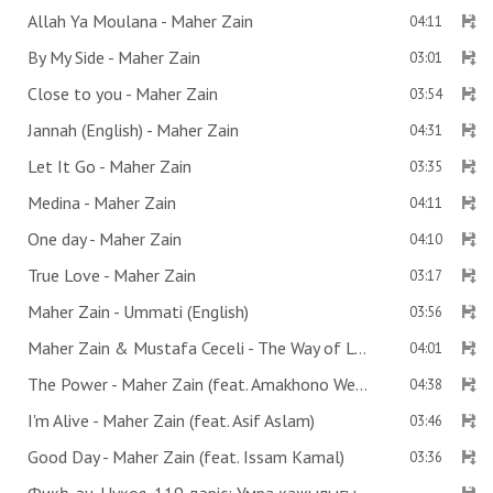
Allah Ya Moulana - Maher Zain
04:11
By My Side - Maher Zain
03:01
Close to you - Maher Zain
03:54
Jannah (English) - Maher Zain
04:31
Let It Go - Maher Zain
03:35
Medina - Maher Zain
04:11
One day - Maher Zain
04:10
True Love - Maher Zain
03:17
Maher Zain - Ummati (English)
03:56
Maher Zain & Mustafa Ceceli - The Way of Love
04:01
The Power - Maher Zain (feat. Amakhono We Sintu)
04:38
I'm Alive - Maher Zain (feat. Asif Aslam)
03:46
Good Day - Maher Zain (feat. Issam Kamal)
03:36