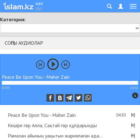
қаз
рус
Категория:
СОҢҒЫ АУДИОЛАР
Peace Be Upon You - Maher Zain
00:00
04:30
Peace Be Upon You - Maher Zain
04:30
Кешіре гөр Алла, Сақтай гөр құлдарыңды
Рамазан айының уақытын жариялаған адам пейіштік деген хадис бар ма? - Абдусамат Қасым