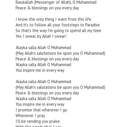
Rasulallah (Messenger of Allah), O Muhammad
Peace & blessings on you every day
I know the only thing I want from this life
And it's to follow all your footsteps to Paradise
So that's the way I'm going to spend all my time
Yes I swear, by Allah I swear!
‘Alayka salla Allah O Muhammad
(May Allah's salutations be upon you O Muhammad)
Peace & blessings on you every day
‘Alayka salla Allah O Muhammad
You inspire me in every way
‘Alayka salla Allah O Muhammad
(May Allah's salutations be upon you O Muhammad)
Peace & blessings on you every day
‘Alayka salla Allah O Muhammad
You inspire me in every way
I promise that wherever I go
Whenever I pray
I'll be sending you praise
With the words that I say