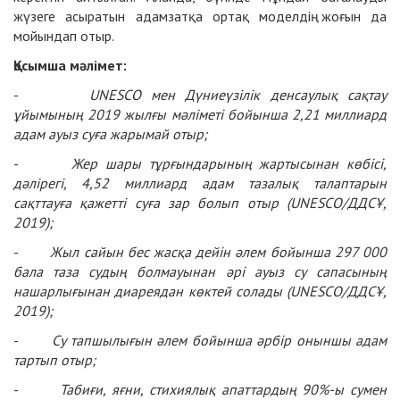
жүзеге асыратын адамзатқа ортақ моделдің жоғын да
мойындап отыр.
Қосымша мәлімет:
-
UNESCO мен Дүниеүзілік денсаулық сақтау
ұйымының 2019 жылғы мәліметі бойынша
2,21 миллиард
адам ауыз суға жарымай отыр;
-
Жер шары тұрғындарының жартысынан көбісі,
дәлірегі,
4,52 миллиард адам тазалық талаптарын
сақттауға қажетті суға зар болып отыр (
UNESCO/ДДСҰ,
2019);
-
Жыл сайын бес жасқа дейін әлем бойынша
297 000
бала таза судың болмауынан әрі ауыз су сапасының
нашарлығынан диареядан көктей солады (
UNESCO/ДДСҰ,
2019);
-
Су тапшылығын әлем бойынша әрбір оныншы адам
тартып отыр;
-
Табиғи, яғни, стихиялық апаттардың
90%-ы сумен