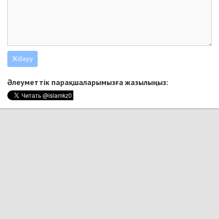
Әлеуметтік парақшаларымызға жазылыңыз: