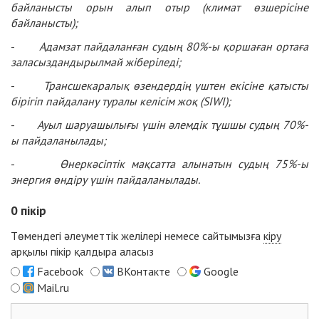
байланысты орын алып отыр (климат өзшерісіне
байланысты);
-
Адамзат пайдаланған судың 80%-ы қоршаған ортаға
заласыздандырылмай жіберіледі;
-
Трансшекаралық өзендердің үштен екісіне қатысты
бірігіп пайдалану туралы келісім жоқ
(SIWI)
;
-
Ауыл шаруашылығы үшін әлемдік тұшшы судың
70%-
ы пайдаланылады;
-
Өнеркәсіптік мақсатта алынатын судың 75%-ы
энергия өндіру үшін пайдаланылады.
0
пікір
Төмендегі әлеуметтік желілері немесе сайтымызға
кіру
арқылы пікір қалдыра аласыз
Facebook
ВКонтакте
Google
Mail.ru