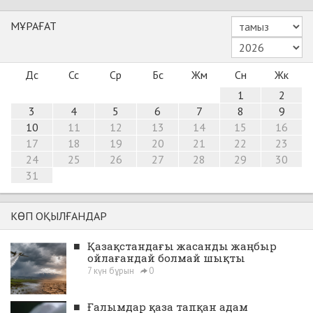
МҰРАҒАТ
Дс
Сс
Ср
Бс
Жм
Сн
Жк
1
2
3
4
5
6
7
8
9
10
11
12
13
14
15
16
17
18
19
20
21
22
23
24
25
26
27
28
29
30
31
КӨП ОҚЫЛҒАНДАР
■
Қазақстандағы жасанды жаңбыр
ойлағандай болмай шықты
7 күн бұрын
0
■
Ғалымдар қаза тапқан адам