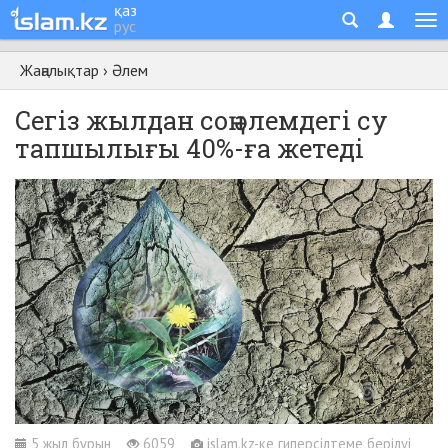
қаз
рус
Жаңалықтар
›
Әлем
Сегіз жылдан соң әлемдегі су
тапшылығы 40%-ға жетеді
5 жыл бұрын
6059
islam.kz-ке гиперсілтеме берілуі