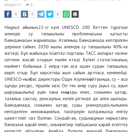
міндетті
0
0
0
0
Hаурыз айының 22-сі күні UNESCO 200 беттен тұратын
әлемдік су тапшылығы проблемасына қатысты
баяндамасын жариялады. Аталмыш баяндамада келтірілген
дерекке сәйкес 2030 жылы әлемдік су тапшылығы 40%-ға
жетеді. Бұл жайында islam.kz порталы
ТАСС
ақпарат көзіне
сілтеме жасай отырып мәлім етеді. Бүгінгі статистикалық
мәлімет бойынша 2 млрд-тан аса адам судан тапшылық
көріп отыр. Бұл көрсеткіш жыл сайын артпаса, кемімейді.
UNESCO-ның бас директоры Одре Азуленің айтуынша, су – аса
құнды ресурс, тіршілік көзі. Ол тек өмір сүру (ауыз су, ауыл
шаруашылығы) үшін ғана маңызды емес, сонымен қатар,
тазалық сақтау, денсаулық кепілі ретінде де алға шығады.
Баяндамада, сонымен қатар, суды үнемдеудің ғылымға
негізделген инновациялық тәсілдерін қолданысқа енгізу
қажеттілігі сөз болған. Сондай-ақ, судың құнын нарықтағы
бағасына қарай емес, оның тигізер пайдасына қарай есептеу
керектігі айтылған. Алайда, бүгінде мұндай бағалауды