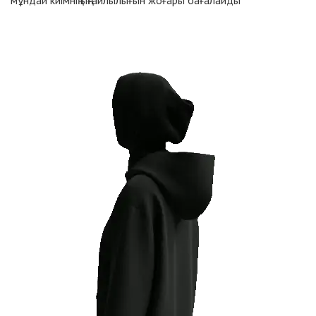
мұндай киімнің ыңғайлылығын жоғары бағалайды