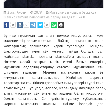
2 жыл бұрын
2878
Материалды көшіріп басқанда
islam.kz сайтына гиперсілтеме берілуі міндетті
0
0
0
0
Бүгінде мұсылман сән әлемі немесе индустриясы түрлі
мәдениеттің элементтерімен байып, климаттық және
жағрафиялық ерекшелікке қарай түрленуде. Осындай
факторлардан түрлі сән үлгілері пайда болуда. Бұл
жайында islam.kz порталы islamosfera ақпарат көзіне
сілтеме жасай отырып мәлім етеді. Батыс елдерінің
мұсылман елдерінің отарлау саясаты мұсылманша сән
үлгілерін тудырды. Мәдени экспанцияға қарсы өз
иммунитетін қалыптастырды. Мейлінше шариғат
талаптарына сай тігілген қарапайым киім үлгілерін түрлі стил
алмастыруда. Бұл үрдіс, әсіресе, жаһандану дәуірінде белең
алып, мұсылман сән әлемі өз алдына бөлек индустрия
болып қалыптасты. Сән үлгісінің түрлену құбылысының
жарқын мысалына ағылшын тілінде hoodjab деп