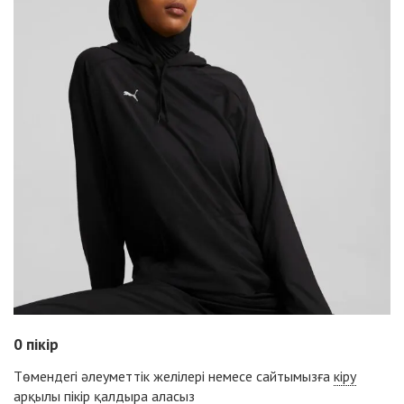
0
пікір
Төмендегі әлеуметтік желілері немесе сайтымызға
кіру
арқылы пікір қалдыра аласыз