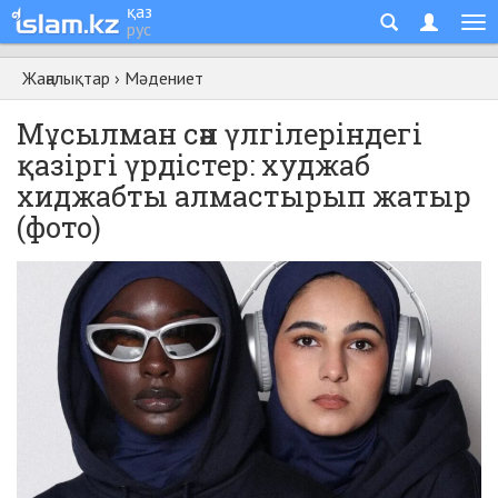
қаз
рус
Жаңалықтар
›
Мәдениет
Мұсылман сән үлгілеріндегі
қазіргі үрдістер: худжаб
хиджабты алмастырып жатыр
(фото)