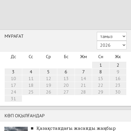
МҰРАҒАТ
Дс
Сс
Ср
Бс
Жм
Сн
Жк
1
2
3
4
5
6
7
8
9
10
11
12
13
14
15
16
17
18
19
20
21
22
23
24
25
26
27
28
29
30
31
КӨП ОҚЫЛҒАНДАР
■
Қазақстандағы жасанды жаңбыр