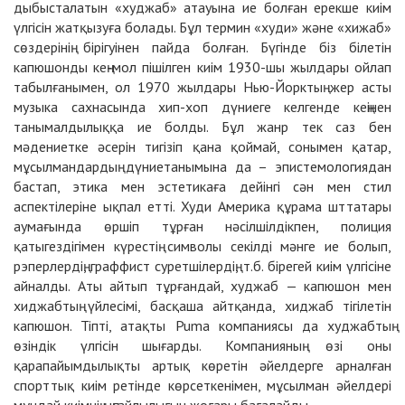
дыбысталатын «худжаб» атауына ие болған ерекше киім
үлгісін жатқызуға болады. Бұл термин «худи» және «хижаб»
сөздерінің бірігуінен пайда болған. Бүгінде біз білетін
капюшонды кең-мол пішілген киім 1930-шы жылдары ойлап
табылғанымен, ол 1970 жылдары Нью-Йорктың жер асты
музыка сахнасында хип-хоп дүниеге келгенде кеңінен
танымалдылыққа ие болды. Бұл жанр тек саз бен
мәдениетке әсерін тигізіп қана қоймай, сонымен қатар,
мұсылмандардың дүниетанымына да – эпистемологиядан
бастап, этика мен эстетикаға дейінгі сән мен стил
аспектілеріне ықпал етті. Худи Америка құрама шттатары
аумағында өршіп тұрған нәсілшілдікпен, полиция
қатыгездігімен күрестің символы секілді мәнге ие болып,
рэперлердің, граффист суретшілердің, т.б. бірегей киім үлгісіне
айналды. Аты айтып тұрғандай, худжаб — капюшон мен
хиджабтың үйлесімі, басқаша айтқанда, хиджаб тігілетін
капюшон. Тіпті, атақты Puma компаниясы да худжабтың
өзіндік үлгісін шығарды. Компанияның өзі оны
қарапайымдылықты артық көретін әйелдерге арналған
спорттық киім ретінде көрсеткенімен, мұсылман әйелдері