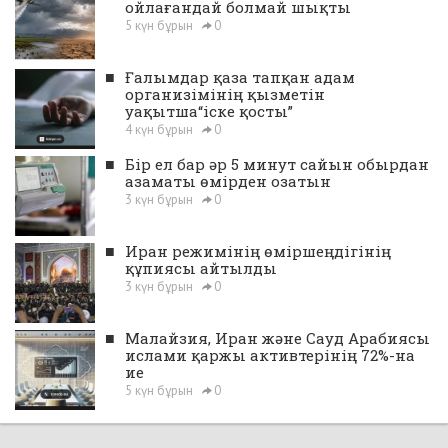
ойлағандай болмай шықты
5 күн бұрын
0
■
Ғалымдар қаза тапқан адам
организімінің қызметін
уақытша“іске қосты”
4 күн бұрын
0
■
Бір ел бар әр 5 минут сайын обырдан
азаматы өмірден озатын
3 күн бұрын
0
■
Иран режимінің өміршеңдігінің
құпиясы айтылды
3 күн бұрын
0
■
Малайзия, Иран және Сауд Арабиясы
ислами қаржы активтерінің 72%-на
ие
5 күн бұрын
0