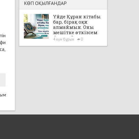
КӨП ОҚЫЛҒАНДАР
Үйде Құран кітабы
бар, бірақ оқи
алмаймын. Оны
мешітке өткізсем
тін
бе екен?
4 күн бұрын
0
афи
са,
сым