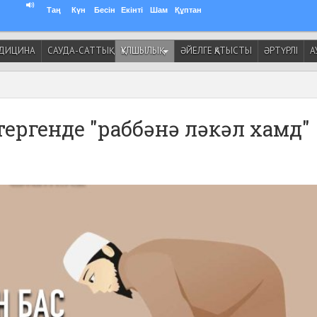
Таң
Күн
Бесін
Екінті
Шам
Құптан
ДИЦИНА
САУДА-САТТЫҚ
ҚҰЛШЫЛЫҚ
ӘЙЕЛГЕ ҚАТЫСТЫ
ӘРТҮРЛІ
А
өтергенде "раббәнә ләкәл хамд"