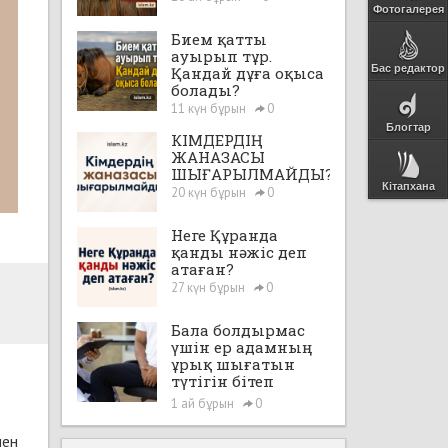
Фотогалерея
Бием қатты
ауырып тұр.
Бас редактор
Қандай дұға оқыса
болады?
11 күн бұрын
0
Блогтар
КІМДЕРДІҢ
ЖАНАЗАСЫ
ШЫҒАРЫЛМАЙДЫ?
Кітапхана
20 күн бұрын
0
Неге Құранда
қанды нәжіс деп
атаған?
27 күн бұрын
0
Бала болдырмас
үшін ер адамның
ұрық шығатын
түтігін бітеп
тастауға, яғни,
1 ай бұрын
0
"вазэктомия"
жасатуға бола ма?
мен