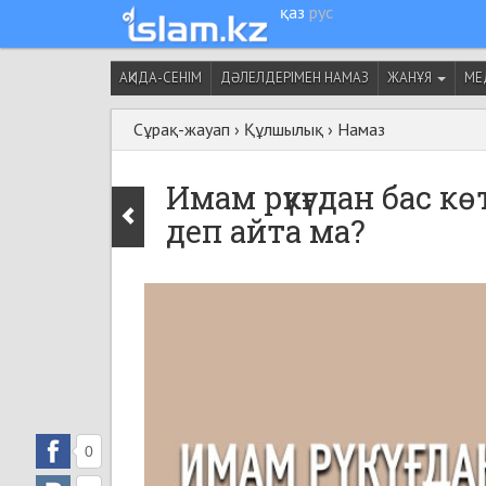
қаз
рус
АҚИДА-СЕНІМ
ДӘЛЕЛДЕРІМЕН НАМАЗ
ЖАНҰЯ
МЕ
Сұрақ-жауап
›
Құлшылық
›
Намаз
Имам рүкүғдан бас к
деп айта ма?
0