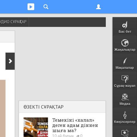
УДИО СҰРАҚТАР
Бас бет
Жаңалықтар
Мақалалар
Сұрақ-жауап
Медиа
ӨЗЕКТІ СҰРАҚТАР
Темекіні «халал»
Көңілсерпер
деген адам діннен
шыға ма?
10 ай бұрын
0