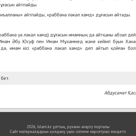
дұғасын айтпайды.
әмиъалланы» айтпайды, «раббәнә ләкәл хамд» дұғасын айтады.
раббәнә уә ләкәл хамд) дұғасын имамның да айтқаны абзал дей
 Имам Әбу Юсуф пен Имам Мұхаммед және кейінгі буын Хан
да, имам кісі «раббәнә ләкәл хамд» деп айтып қойған бол
 бет.
Абдусамат Қа
2026, Islam.kz ұлттық, рухани-ағарту порталы
Сайт материалдарын қолдану үшін сілтеме көрсетуіңіз міндетті.