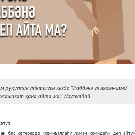
 рүкуғтан тіктелген кезде "Раббәнә уә ләкәл-хамд"
 жамағат қана айта ма? Дәулетбай.
кәтуһ!
ғдан бас көтерерде «сәмиъаллаһу лимән хамидәһ» деп айту