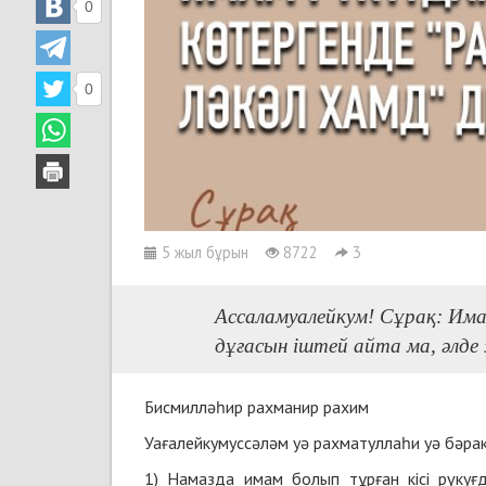
0
0
5 жыл бұрын
8722
3
Ассаламуалейкум! Сұрақ: Имам
дұғасын іштей айта ма, әлде
Бисмилләһир рахманир рахим
Уағалейкумуссәләм уә рахматуллаһи уә бәра
1) Намазда имам болып тұрған кісі рүку