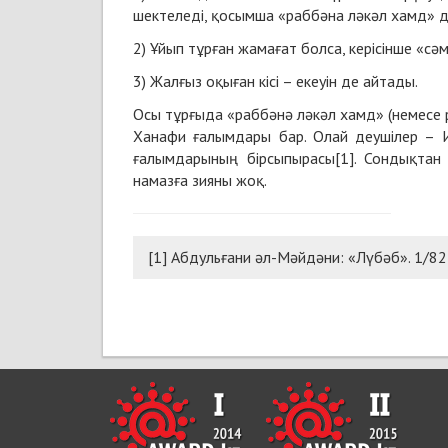
шектеледі, қосымша «раббәна ләкәл хамд» 
2) Ұйып тұрған жамағат болса, керісінше «с
3) Жалғыз оқыған кісі – екеуін де айтады.
Осы тұрғыда «раббәнә ләкәл хамд» (немесе 
Ханафи ғалымдары бар. Олай деушілер –
ғалымдарының бірсыпырасы[1]. Сондықтан 
намазға зияны жоқ.
[1] Абдульғани әл-Мәйдәни: «Лүбәб». 1/82