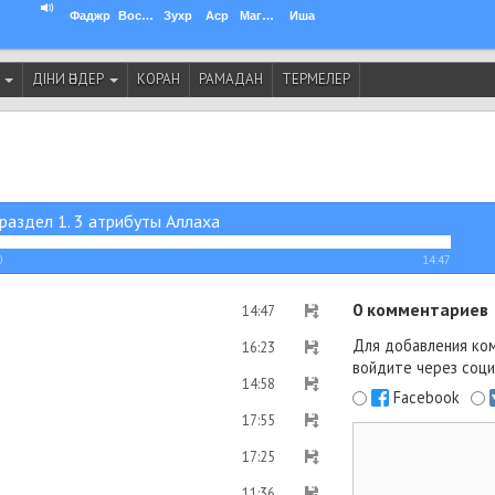
Фаджр
Восход
Зухр
Аср
Магриб
Иша
И
ДІНИ ӘНДЕР
КОРАН
РАМАДАН
ТЕРМЕЛЕР
раздел 1. 3 атрибуты Аллаха
0
14:47
0
комментариев
14:47
Для добавления ко
16:23
войдите через соци
14:58
Facebook
17:55
17:25
11:36