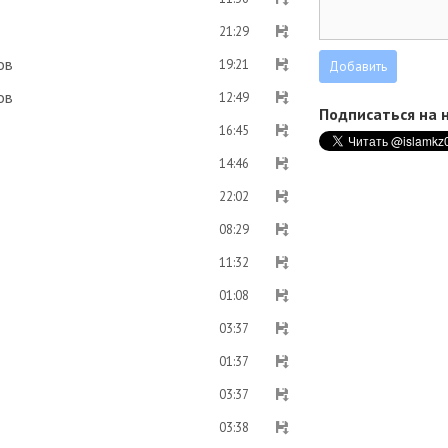
21:29
ов
19:21
ов
12:49
Подписаться на н
16:45
14:46
22:02
08:29
11:32
01:08
03:37
01:37
03:37
03:38