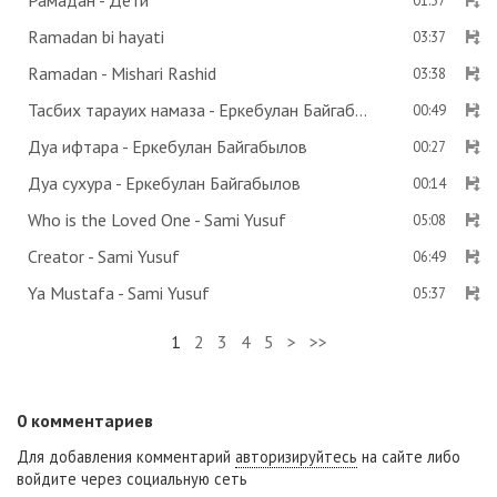
Рамадан - Дети
01:37
Ramadan bi hayati
03:37
Ramadan - Mishari Rashid
03:38
Тасбих тарауих намаза - Еркебулан Байгабылов
00:49
Дуа ифтара - Еркебулан Байгабылов
00:27
Дуа сухура - Еркебулан Байгабылов
00:14
Who is the Loved One - Sami Yusuf
05:08
Creator - Sami Yusuf
06:49
Ya Mustafa - Sami Yusuf
05:37
1
2
3
4
5
>
>>
0
комментариев
Для добавления комментарий
авторизируйтесь
на сайте либо
войдите через социальную сеть