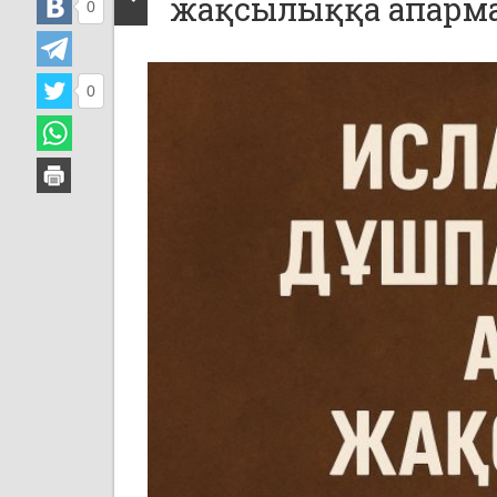
жақсылыққа апарм
0
0