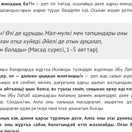
ін жинадың ба?!»
— деп тіл тигізді, осылайша дінге қарсы екенді
шпандықтарын жария түрде білдірген еді. Осыған жауап реті
! Өзi де құрыды. Мал-мүлкі мен тапқандары оны
ан отқа күйеді. Әйелi де отын арқалап,
н болады»
(Мәсәд сүресі, 1–5 аяттар).
ымыз базарларда жұртқа Исламды түсіндіріп жүргенде Әбу Лә
ер, ол — дінінен шыққан жалғаншы!»
— деп жар салып жүр
ның өзі сенбей, інісінің дағуатына қарсы шығып жатқандығ
ң айтқаны)
шын болса, өз
туысы
сеніп, соңынан ерер еді ғо
ғни Әбу Ләһәб адамдарды Алланың дінінен жирендіріп, дінге 
ді. Сондықтан, Алла оны халыққа масқаралап, ақыретке де
ұшыраған адам ретінде ғана еске алынатын болды.
аның хақ
дініне
қарсы тұрамын
десе, Алла оны осы дүние
не оны жұртқа сабақ болатындай етіп жазалайды. Оған 
 ілеседі.