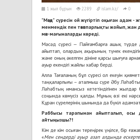
1 жыл бұрын
2289
islam.kz/
0
"Мәсәд" сүресін ой жүгіртіп оқыған адам -
менмендік пен тәкәппарлықты жойып, жан
мән-мағына
ларды көреді.
Мәсәд сүресі — Пайғамбарға ашық түрде
айыптап, олардың ақырының түнек екендігін 
және оның әкелген дініне қарсы шығуға арна
ауыр екендігі жайлы хабар берді.
Алла Тағаланың бұл сүресі ол екеуін қиям
таңқаларлығы – аталмыш сүре Әбу Ләһәбтың
Ләһәбтың имансыз кететіндігінен жылдар 
соңында көмусіз қалды. Мұның өзі екі нәр
Құран сүрелерінің шынында да бүкіл адамзат
Раббысы тарапынан айыпталып,
осы 
айтыңызшы?!
Кім де кім осыған тереңірек үңілсе, бір ғаж
«
Мен сендерді ауыр азап алдында ескерте