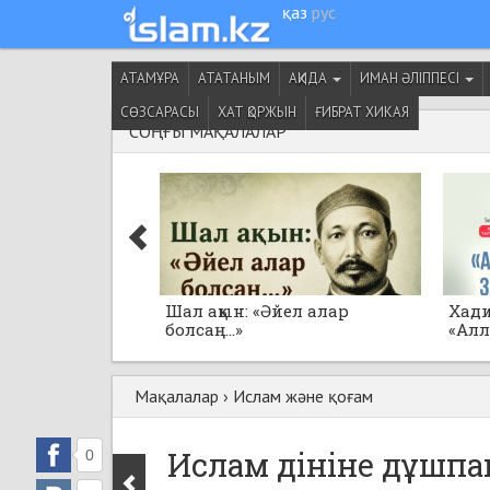
қаз
рус
АТАМҰРА
АТАТАНЫМ
АҚИДА
ИМАН ӘЛІППЕСІ
СӨЗСАРАСЫ
ХАТ ҚОРЖЫН
ҒИБРАТ ХИКАЯ
СОҢҒЫ МАҚАЛАЛАР
Шал ақын: «Әйел алар
Хад
болсаң...»
«Ал
толғ
Мақалалар
›
Ислам және қоғам
Ислам дініне дұшп
0