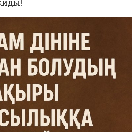
айды!