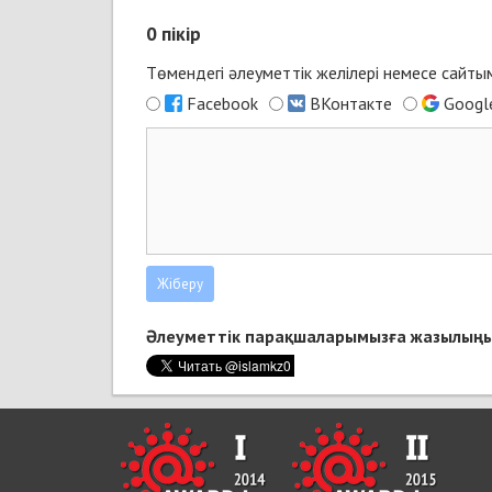
0
пікір
Төмендегі әлеуметтік желілері немесе сайт
Facebook
ВКонтакте
Googl
Әлеуметтік парақшаларымызға жазылыңы