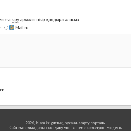
ымызға
кіру
арқылы пікір қалдыра аласыз
e
Mail.ru
з:
2026, Islam.kz ұлттық, рухани-ағарту порталы
Сайт материалдарын қолдану үшін сілтеме көрсетуіңіз міндетті.