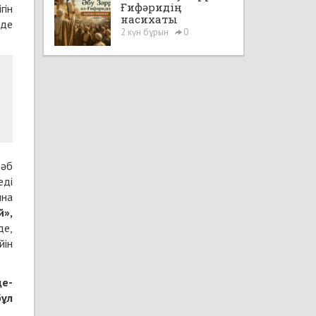
Ғифәридің
гін
насихаты
нде
2 күн бұрын
0
һәб
еді
ына
й»,
де,
йін
де-
бұл