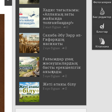
Фотогалерея
Хадис тағылымы:
«Алланың заты
Бас редактор
жайында
толғанбаңдар!»
2 жыл бұрын
0
Блогтар
Сахаба Әбу Зәрр әл-
Ғифәридің
насихаты
Кітапхана
2 күн бұрын
0
Ғалымдар ұзақ
жасаушылардың
басты ерекшелігін
анықтады
3 күн бұрын
0
Жеті атаны білу
8 күн бұрын
0