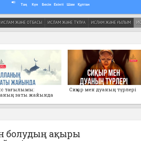
Таң
Күн
Бесін
Екінті
Шам
Құптан
ИСЛАМ ЖӘНЕ ОТБАСЫ
ИСЛАМ ЖӘНЕ ТҰЛҒА
ИСЛАМ ЖӘНЕ ҒЫЛЫМ
ИС
ис тағылымы:
Сиқыр мен дуаның түрлері
ланың заты жайында
анбаңдар!»
ан болудың ақыры