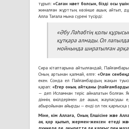
тұрып:
«Саған нәлет болсын, бізді осы үш
жиналған жұрттың көзінше ашық айтып, дұ
Алла Тағала мына сүрені түсірді:
«Әбу Ләһәбтің қолы құрысын
құтқара алмады. Ол лапылдағ
мойнында ширатылған арқа
Сира кітаптарына айтылғандай, Пайғамбар
Оның артынан қалмай, елге:
«Оған сенбеңд
екен. Сонда ел Пайғамбардың жақын туысы
қарап:
«Егер оның айтқаны
(пайғамбарды
— деп Исламнан теріс айналатын болған. Я
діннің өкілдерімен де ашық жауласушы е
абыройынан айырды — енді ол тек қарғысқа 
Міне, кім Аллаға, Оның Елшісіне және
Алл
ақ
қор қылып, ж
ермен-жексен етеді жә
дүниеде де, ақыретте де қарғыс пен мазақ