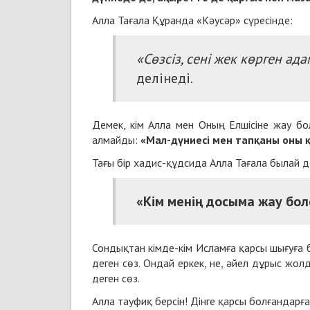
Алла Тағала Құранда «Кәусәр» сүресінде:
«Сөзсіз, сені жек көрген ад
делінеді.
Демек, кім Алла мен Оның Елшісіне жау бо
алмайды:
«Мал-дүниесі мен тапқаны оны
Тағы бір хадис-құдсида Алла Тағала былай д
«Кім менің досыма жау бол
Сондықтан кімде-кім Исламға қарсы шығуға б
деген сөз. Ондай еркек, не, әйел дұрыс жо
деген сөз.
Алла тауфиқ берсін! Дінге қарсы болғандарға