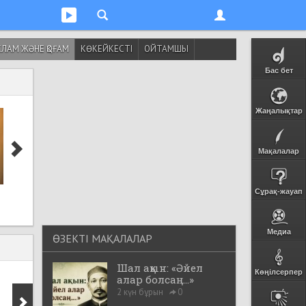
ЛАМ ЖӘНЕ ҚОҒАМ
КӨКЕЙКЕСТІ
ОЙТАМШЫ
Бас бет
Жаңалықтар
Мақалалар
Сахаба Әбу Зәрр әл-
Ғалымдар ұзақ
Сұрақ-жауап
Ғифәридің насихаты
жасаушылардың б
ерекшелігін анықт
Медиа
ӨЗЕКТІ МАҚАЛАЛАР
Шал ақын: «Әйел
Көңілсерпер
алар болсаң...»
2 күн бұрын
0