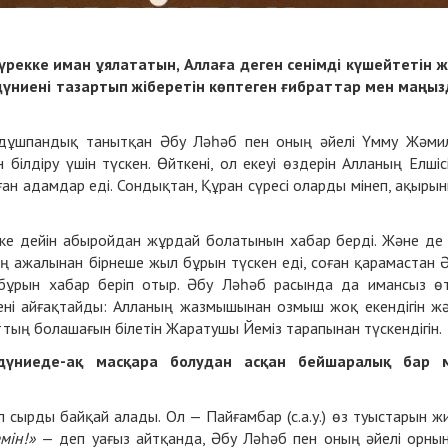
 жүрекке иман ұялататын, Аллаға деген сенімді күшейтетін ж
 дүниені тазартып жіберетін көптеген ғибраттар мен
маңыз
 дұшпандық танытқан Әбу Ләһәб пен оның әйелі Үмму Жәми
білдіру үшін түскен. Өйткені, ол екеуі өздерін Алланың Елшіс
ған адамдар еді. Сондықтан, Құран сүресі оларды мінеп, ақыры
етке дейін абыройдан жұрдай болатынын хабар берді. Және де
 ажалынан бірнеше жыл бұрын түскен еді, соған қарамастан 
бұрын хабар беріп отыр. Әбу Ләһәб расында да имансыз өт
сені айғақтайды: Алланың жазмышынан озмыш жоқ екендігін ж
тың болашағын білетін Жаратушы Йеміз тарапынан түскендігін.
дүниеде-ақ масқара болудан асқан бейшаралық бар м
ап сырды байқай алады. Ол — Пайғамбар (с.а.у.) өз туыстарын жи
мін!»
— деп уағыз айтқанда, Әбу Ләһәб пен оның әйелі орны