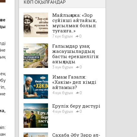
КӨП ОҚЫЛҒАНДАР
Майлықожа: «Зор
әне
сүйінші айтайын,
мұсылман болып
ды
туғанға..»
7 күн бұрын
0
лді
Ғалымдар ұзақ
іне
жасаушылардың
басты ерекшелігін
ның
анықтады
3 күн бұрын
0
 ең
Имам Ғазали:
Әбу
«Хәкім» деп кімді
іп,
айтамыз?
4 күн бұрын
0
әне
Ерулік беру дәстүрі
а,
4 күн бұрын
0
іп:
нан
Сахаба Әбу Зәрр әл-