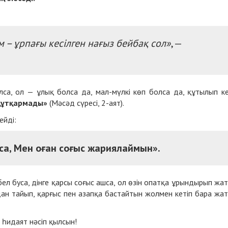
ам – ұрпағы кесілген нағыз бейбақ
сол
»
, —
лса, ол — ұлық болса да, мал-мүлкі көп болса да, құтылып к
 құтқармады»
(Мәсәд сүресі, 2-аят).
ейді:
са, Мен оған соғыс жариялаймын».
ел буса, дінге қарсы соғыс ашса, ол өзін опатқа ұрындырып жа
лдан тайып, қарғыс пен азапқа бастайтын жолмен кетіп бара жа
 һидаят нәсіп қылсын!