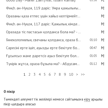
Good Day - Maher Zain (feat. Issam Kamal)
03:36
Фиқһ. ән-Нуқоя, 119 дәріс: Умра қажылығы - Абдусамат Қасым
Оразаны қаза етпес үшін хайыз келтірмейтін дәрі ішсе бола ма? Көзге дәрі тамызса ораза бұзыла ма? - Абдусамат Қасым
Фиқһ. ән-Нуқоя, 117 дәріс: Қажылық кімдерге парыз? - Абдусамат Қасым
Оразада тіс пастасын қолданса бола ма? - Абдусамат Қасым
Гинекологиялық свечаны қолданса, ораза бұзыла ма? - Абдусамат Қасым
01:10
Сәресіні ерте ішіп, ауызды ерте бекітуге бола ма? - Абдусамат Қасым
00:47
Ғұсылсыз және дәретсіз ауыз бекітуге бола ма? - Абдусамат Қасым
01:05
Түкірік жұтса, ораза бұзыла ма? - Абдусамат Қасым
01:12
1
2
3
4
5
6
7
8
9
10
>
>>
0
пікір
Төмендегі әлеуметтік желілері немесе сайтымызға
кіру
арқылы
пікір қалдыра аласыз