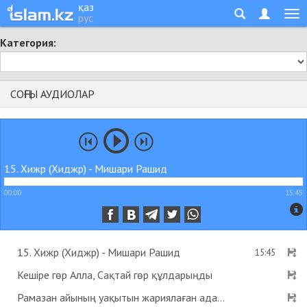
қаз
рус
Категория:
СОҢҒЫ АУДИОЛАР
15. Хижр (Хиджр) - Мишари Рашид
00:00
15:45
15. Хижр (Хиджр) - Мишари Рашид
15:45
Кешіре гөр Алла, Сақтай гөр құлдарыңды
Рамазан айының уақытын жариялаған адам пейіштік деген хадис бар ма? - Абдусамат Қасым