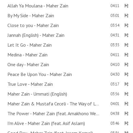
Allah Ya Moulana - Maher Zain
04:11
By My Side - Maher Zain
03:01
Close to you - Maher Zain
03:54
Jannah (English) - Maher Zain
04:31
Let It Go - Maher Zain
03:35
Medina - Maher Zain
04:11
One day - Maher Zain
04:10
Peace Be Upon You - Maher Zain
04:30
True Love - Maher Zain
03:17
Maher Zain - Ummati (English)
03:56
Maher Zain & Mustafa Ceceli - The Way of Love
04:01
The Power - Maher Zain (feat. Amakhono We Sintu)
04:38
I'm Alive - Maher Zain (feat. Asif Aslam)
03:46