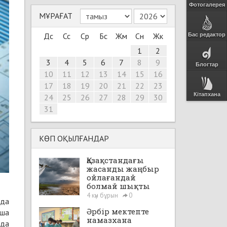
Фотогалерея
МҰРАҒАТ
Дс
Сс
Ср
Бс
Жм
Сн
Жк
Бас редактор
1
2
3
4
5
6
7
8
9
Блогтар
10
11
12
13
14
15
16
17
18
19
20
21
22
23
Кітапхана
24
25
26
27
28
29
30
31
КӨП ОҚЫЛҒАНДАР
Қазақстандағы
жасанды жаңбыр
ойлағандай
болмай шықты
4 күн бұрын
0
нда
Әрбір мектепте
нша
намазхана
нда