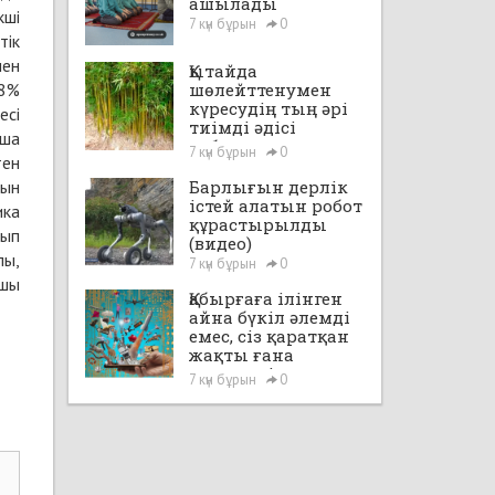
ашылады
кші
7 күн бұрын
0
тік
мен
Қытайда
 8%
шөлейттенумен
күресудің тың әрі
есі
тиімді әдісі
нша
табылды
7 күн бұрын
0
тен
тын
Барлығын дерлік
істей алатын робот
ика
құрастырылды
мып
(видео)
лы,
7 күн бұрын
0
-шы
Қабырғаға ілінген
айна бүкіл әлемді
емес, сіз қаратқан
жақты ғана
көрсетеді
7 күн бұрын
0