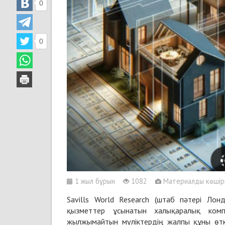
0
0
1 жыл бұрын
1082
Материалды көшіріп
Savills World Research (штаб пәтері Ло
қызметтер ұсынатын халықаралық комп
жылжымайтын мүліктердің жалпы құны өт