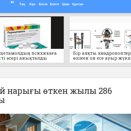
Таң
Күн
Бесін
Екінті
Шам
Құптан
цетамолдың психикаға
Бір аяқты квадрокоптер
пті әсері анықталды
өзінен он есе ауыр жүк
секіре алады (видео)
0
Кеше
0
й нарығы өткен жылы 286
ты