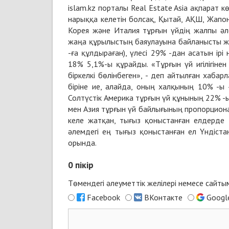
islam.kz порталы Real Estate Asia ақпарат к
нарыққа келетін болсақ, Қытай, АҚШ, Жапон
Корея және Италия тұрғын үйдің жалпы әл
жаңа құрылыстың баяулауына байланысты ж
-ға құлдыраған), үлесі 29% -дан асатын ір
18% 5,1%-ы құрайды. «Тұрғын үй игілігінен
біркелкі бөлінбеген», - деп айтылған хаба
біріне ие, алайда, оның халқының 10% -ы 
Солтүстік Америка тұрғын үй құнының 22% -ы
мен Азия тұрғын үй байлығының пропорциона
келе жатқан, тығыз қоныстанған елдерде 
әлемдегі ең тығыз қоныстанған ел Үндіст
орында.
0
пікір
Төмендегі әлеуметтік желілері немесе сайт
Facebook
ВКонтакте
Googl