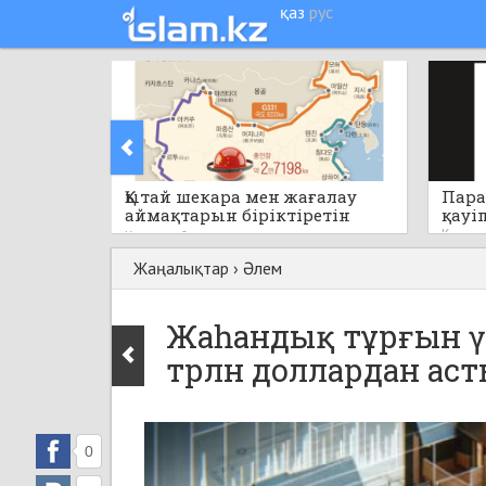
қаз
рус
Қытай шекара мен жағалау
Пара
аймақтарын біріктіретін
қауі
бірегей стратегиялық жобаны
Кеше
Кеше
0
қолға алады
Жаңалықтар
›
Әлем
Жаһандық тұрғын ү
трлн доллардан ас
0