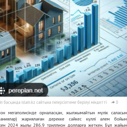
 басқанда islam.kz сайтына гиперсілтеме берілуі міндетті
0
ндон мегаполисінде орналасқан, жылжымайтын мүлік саласы
аниялар) жариялаған дерекке сәйкес күллі әлем бойы
кен 2024 жылы 286,9 триллион долларға жеткен. Бұл жайы