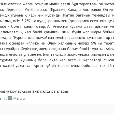
өзіне сілтеме жасай отырып мәлім етеді. Бұл тараптағы он жете
ия, Германия, Ұлыбритания, Франция, Канада, Австралия, Оңтүс
емдік құнының 71% -ын құрайды. Қытай бағаның төмендеуі 
ылдық өсім 5,2% -ға құлдырағанымен (доллармен есептегенде
і нарық болып қалып отыр. Ал Америка құрама штаттарының үл
 адамзаттың көп бөлігі қағылған, яғни, бүкіл жер шары бойы
рламада. "Еуропа жылжымайтын мүліктің әлемдік құнының төрт
ғана осындай игілікке ие. Әлем халқының небәрі 6% -ы тұра
н құрайды. Керісінше, әлем халқының басым бөлігі тұратын Афр
лды емес аз үлесіне ие. Бұл теңсіздік экономикасы жылдам да
тұрғын үй құнының болашақта көп өсетінін көрсетеді. Мыса
ан қазіргі уақытта тұрғын үйдің жалпы құны бойынша тек 16
ымызға
кіру
арқылы пікір қалдыра аласыз
e
Mail.ru