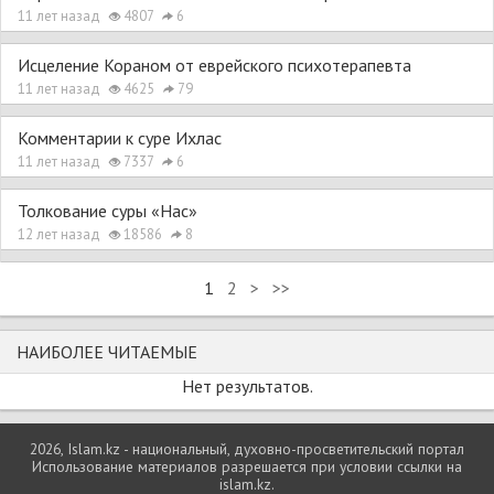
11 лет назад
4807
6
Исцеление Кораном от еврейского психотерапевта
11 лет назад
4625
79
Комментарии к суре Ихлас
11 лет назад
7337
6
Толкование суры «Нас»
12 лет назад
18586
8
1
2
>
>>
НАИБОЛЕЕ ЧИТАЕМЫЕ
Нет результатов.
2026, Islam.kz - национальный, духовно-просветительский портал
Использование материалов разрешается при условии ссылки на
islam.kz.