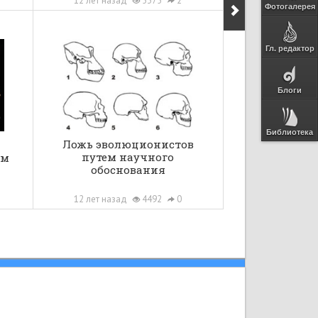
12 лет назад
5375
2
Фотогалерея
Гл. редактор
Блоги
Библиотека
Ложь эволюционистов
путем научного
зм
обоснования
12 лет назад
4492
0