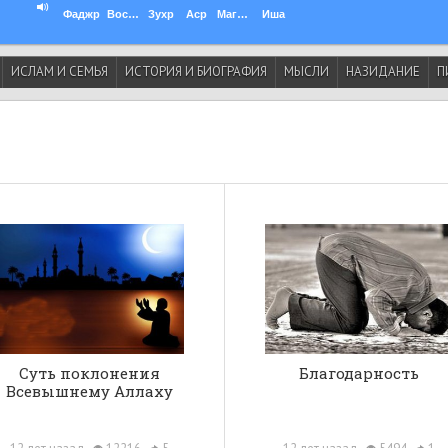
Фаджр
Восход
Зухр
Аср
Магриб
Иша
ИСЛАМ И СЕМЬЯ
ИСТОРИЯ И БИОГРАФИЯ
МЫСЛИ
НАЗИДАНИЕ
П
Суть поклонения
Благодарность
Всевышнему Аллаху