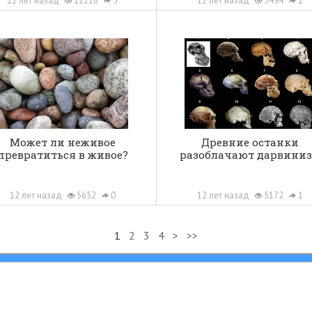
12 лет назад
12216
5
12 лет назад
5494
1
Может ли неживое
Древние останки
превратиться в живое?
разоблачают дарвини
12 лет назад
5652
0
12 лет назад
5172
1
1
2
3
4
>
>>