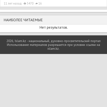
11 лет назад
5470
16
НАИБОЛЕЕ ЧИТАЕМЫЕ
Нет результатов.
2026, Islam.kz - национальный, духовно-просветительский портал
Использование материалов разрешается при условии ссылки на
islam.kz.