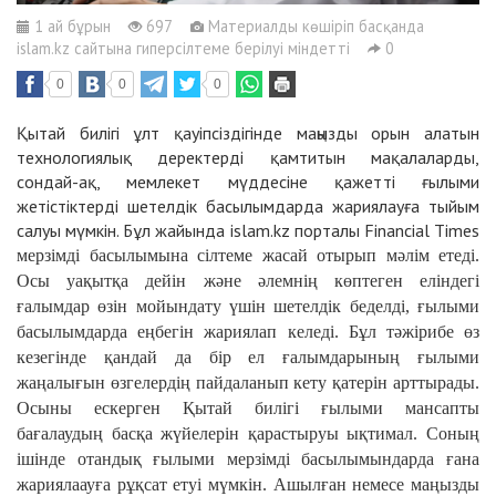
1 ай бұрын
697
Материалды көшіріп басқанда
islam.kz сайтына гиперсілтеме берілуі міндетті
0
0
0
0
Қытай билігі ұлт қауіпсіздігінде маңызды орын алатын
технологиялық деректерді қамтитын мақалаларды,
сондай-ақ, мемлекет мүддесіне қажетті ғылыми
жетістіктерді шетелдік басылымдарда жариялауға тыйым
салуы мүмкін. Бұл жайында islam.kz порталы Financial Times
мерзімді басылымына сілтеме жасай отырып мәлім етеді.
Осы уақытқа дейін және әлемнің көптеген еліндегі
ғалымдар өзін мойындату үшін шетелдік беделді, ғылыми
басылымдарда еңбегін жариялап келеді. Бұл тәжірибе өз
кезегінде қандай да бір ел ғалымдарының ғылыми
жаңалығын өзгелердің пайдаланып кету қатерін арттырады.
Осыны ескерген Қытай билігі ғылыми мансапты
бағалаудың басқа жүйелерін қарастыруы ықтимал. Соның
ішінде отандық ғылыми мерзімді басылымындарда ғана
жариялаауға рұқсат етуі мүмкін. Ашылған немесе маңызды