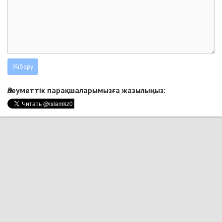
Әлеуметтік парақшаларымызға жазылыңыз: