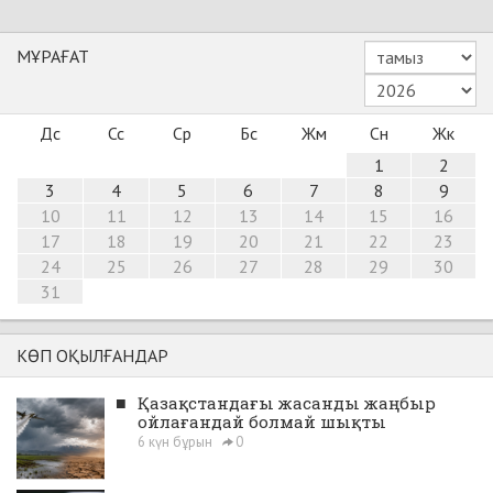
МҰРАҒАТ
Дс
Сс
Ср
Бс
Жм
Сн
Жк
1
2
3
4
5
6
7
8
9
10
11
12
13
14
15
16
17
18
19
20
21
22
23
24
25
26
27
28
29
30
31
КӨП ОҚЫЛҒАНДАР
■
Қазақстандағы жасанды жаңбыр
ойлағандай болмай шықты
6 күн бұрын
0