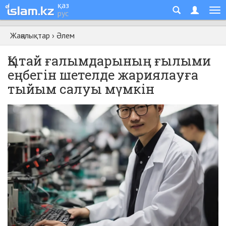
қаз
рус
Жаңалықтар
›
Әлем
Қытай ғалымдарының ғылыми
еңбегін шетелде жариялауға
тыйым салуы мүмкін