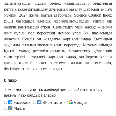
жаңалықтарды. Бұдан бөлек, ғалымдардың біліктілігін
ұлттық аккредитациялау жүйесімен бағалау шарасын енгізуі
мүмкін. 2024 жылы қытай авторлары Science Citation Index
(SCI) базасында әлемдік жарияланымдардың үштен бір
бөлігін қамтамасыз еткен. Салыстыру үшін алсақ: жиырма
жыл бұрын бөл көрсеткіш немесе үлесі 5% шамасында
болатын. Соңғы он жылдағы жарияланымдар Қытайдың
ауқымды ғылыми экспансиясын көрсетеді. Маусым айында
Қытай халық республикасының мемлекеттік қауіпсіздік
министрлігі шетелдегі жарияланымдар, конференцияларға
қатысу және бірлескен зерттеулер алдын ала тексеріліп,
бекітілуге тиіс екенін еске салды.
0
пікір
Төмендегі әлеуметтік желілері немесе сайтымызға
кіру
арқылы пікір қалдыра аласыз
Facebook
ВКонтакте
Google
Mail.ru