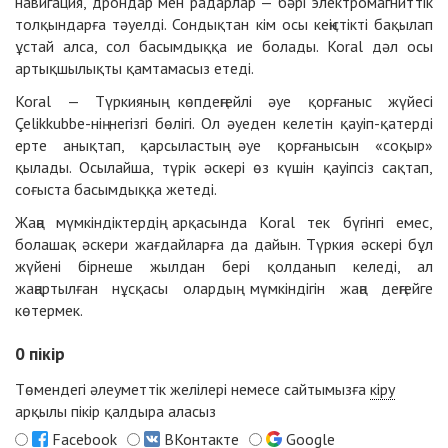
навигация, дрондар мен радарлар — бәрі электромагниттік
толқындарға тәуелді. Сондықтан кім осы кеңістікті бақылап
ұстай алса, сол басымдыққа ие болады. Koral дәл осы
артықшылықты қамтамасыз етеді.
Koral — Түркияның көпдеңгейлі әуе қорғаныс жүйесі
Çelikkubbe-нің негізгі бөлігі. Ол әуеден келетін қауіп-қатерді
ерте анықтап, қарсыластың әуе қорғанысын «соқыр»
қылады. Осылайша, түрік әскері өз күшін қауіпсіз сақтап,
соғыста басымдыққа жетеді.
Жаңа мүмкіндіктердің арқасында Koral тек бүгінгі емес,
болашақ әскери жағдайларға да дайын. Түркия әскері бұл
жүйені бірнеше жылдан бері қолданып келеді, ал
жаңартылған нұсқасы олардың мүмкіндігін жаңа деңгейге
көтермек.
0
пікір
Төмендегі әлеуметтік желілері немесе сайтымызға
кіру
арқылы пікір қалдыра аласыз
Facebook
ВКонтакте
Google