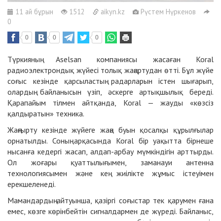
11 ай бұрын
1512
aikyn.kz
Рүстем Нүркенов
0
0
0
0
Түркияның Aselsan компаниясы жасаған Koral
радиоэлектрондық жүйесі толық жаңартудан өтті. Бұл жүйе
соғыс кезінде қарсыластың радарларын істен шығарып,
олардың байланысын үзіп, әскерге артықшылық береді.
Қарапайым тілмен айтқанда, Koral — жауды «көзсіз
қалдыратын» техника.
Жаңғырту кезінде жүйеге жаңа буын қосалқы құрылғылар
орнатылды. Соның арқасында Koral бір уақытта бірнеше
нысанға кедергі жасап, алдап-арбау мүмкіндігін арттырды.
Ол жоғары қуаттылығымен, заманауи антенна
технологиясымен және кең жиілікте жұмыс істеуімен
ерекшеленеді.
Мамандардың айтуынша, қазіргі соғыстар тек қарумен ғана
емес, көзге көрінбейтін сигналдармен де жүреді. Байланыс,