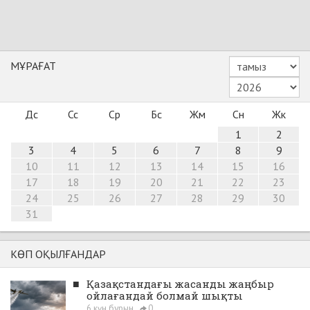
МҰРАҒАТ
Дс
Сс
Ср
Бс
Жм
Сн
Жк
1
2
3
4
5
6
7
8
9
10
11
12
13
14
15
16
17
18
19
20
21
22
23
24
25
26
27
28
29
30
31
КӨП ОҚЫЛҒАНДАР
■
Қазақстандағы жасанды жаңбыр
ойлағандай болмай шықты
6 күн бұрын
0