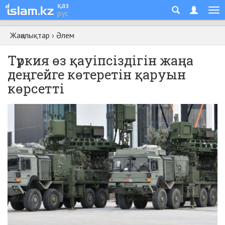
қаз
рус
Жаңалықтар
›
Әлем
Түркия өз қауіпсіздігін жаңа
деңгейге көтеретін қаруын
көрсетті