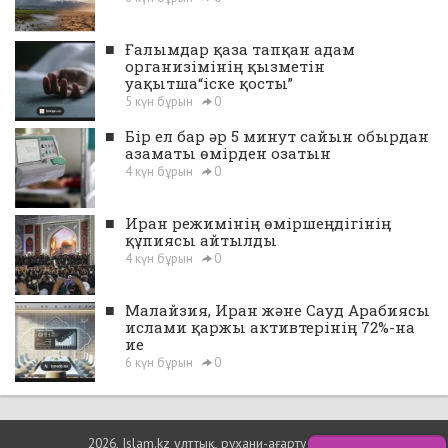
■
Ғалымдар қаза тапқан адам
организімінің қызметін
уақытша“іске қосты”
5 күн бұрын
0
■
Бір ел бар әр 5 минут сайын обырдан
азаматы өмірден озатын
4 күн бұрын
0
■
Иран режимінің өміршеңдігінің
құпиясы айтылды
4 күн бұрын
0
■
Малайзия, Иран және Сауд Арабиясы
ислами қаржы активтерінің 72%-на
ие
6 күн бұрын
0
2026, Islam.kz ұлттық, рухани-ағарту порталы