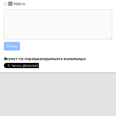
Mail.ru
Әлеуметтік парақшаларымызға жазылыңыз: