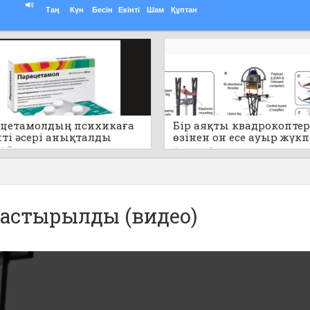
Таң
Күн
Бесін
Екінті
Шам
Құптан
цетамолдың психикаға
Бір аяқты квадрокоптер
пті әсері анықталды
өзінен он есе ауыр жүк
секіре алады (видео)
0
Кеше
0
растырылды (видео)