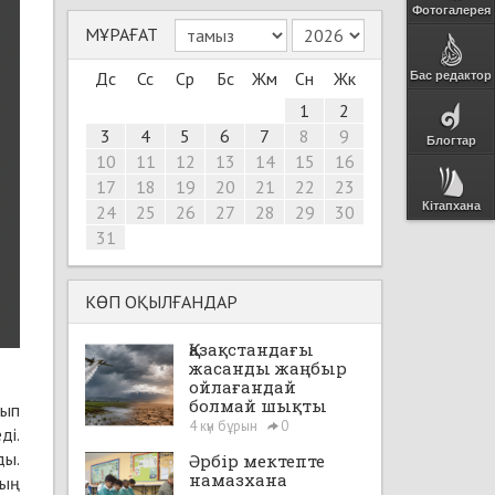
Фотогалерея
МҰРАҒАТ
Дс
Сс
Ср
Бс
Жм
Сн
Жк
Бас редактор
1
2
3
4
5
6
7
8
9
Блогтар
10
11
12
13
14
15
16
17
18
19
20
21
22
23
Кітапхана
24
25
26
27
28
29
30
31
КӨП ОҚЫЛҒАНДАР
Қазақстандағы
жасанды жаңбыр
ойлағандай
болмай шықты
лып
4 күн бұрын
0
ді.
ды.
Әрбір мектепте
намазхана
тың