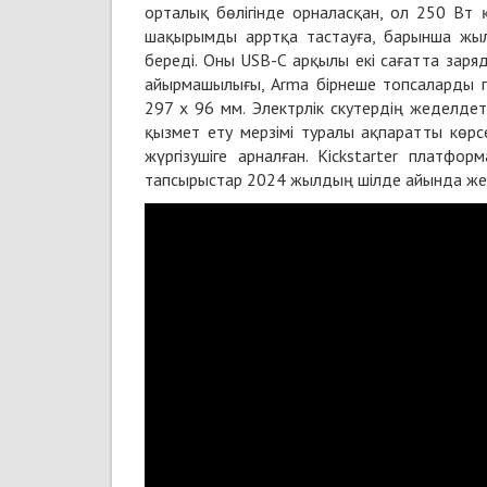
орталық бөлігінде орналасқан, ол 250 Вт
шақырымды арртқа тастауға, барынша жы
береді. Оны USB-C арқылы екі сағатта зар
айырмашылығы, Arma бірнеше топсаларды п
297 x 96 мм. Электрлік скутердің жеделдет
қызмет ету мерзімі туралы ақпаратты көрсе
жүргізушіге арналған. Kickstarter платфо
тапсырыстар 2024 жылдың шілде айында жет