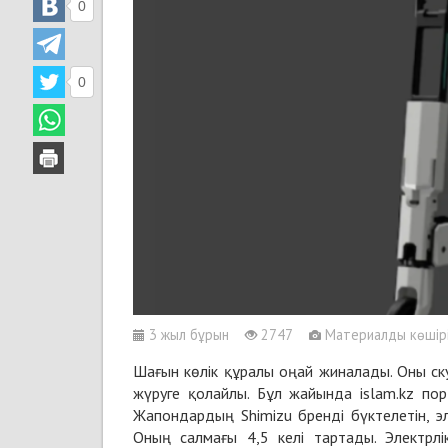
0
0
3 жыл бұрын
2747
Материалды көшіріп
Шағын көлік құралы оңай жиналады. Оны ск
жүруге қолайлы. Бұл жайында islam.kz пор
Жапондардың Shimizu бренді бүктелетін, 
Оның салмағы 4,5 келі тартады. Электрл