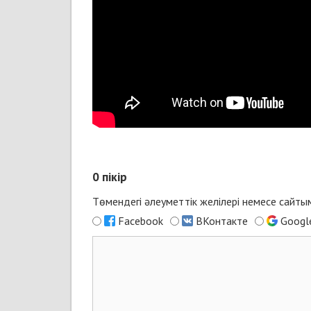
0
пікір
Төмендегі әлеуметтік желілері немесе сайт
Facebook
ВКонтакте
Googl