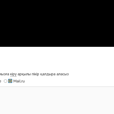
ымызға
кіру
арқылы пікір қалдыра аласыз
e
Mail.ru