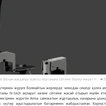
 басқан жағдайда islam.kz порталына сілтеме берілуі міндетті
0
утермен жүруге болмайтын жерлерде чемодан секілді қолға а
талы hi-tech ақпарат көзіне сілтеме жасай отырып мәлім ете
электрмен жүретін Arma самокатын жұртшылық назарына ұсын
ік скутер ауыстырылатын батареямен жабдықталған. Корпус