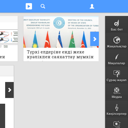
Бас бет
Жаңалықтар
Түркі елдеріне енді жеке
Электр
пен
куәлікпен саяхаттау мүмкін
пайдала
болмақ
Кеше
0
Кеше
0
Мақалалар
Сұрақ-жауап
Медиа
Көңілсерпер