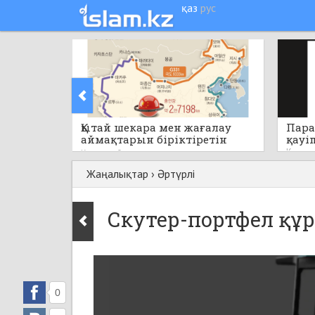
қаз
рус
Қытай шекара мен жағалау
Пара
аймақтарын біріктіретін
қауі
бірегей стратегиялық жобаны
Кеше
Кеше
0
қолға алады
Жаңалықтар
›
Әртүрлі
Скутер-портфел құ
0