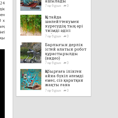
ашылады
 24
7 күн бұрын
0
дік
нен
Қытайда
0 x
шөлейттенумен
күресудің тың әрі
ның
тиімді әдісі
нгі
табылды
7 күн бұрын
0
шқы
Барлығын дерлік
істей алатын робот
құрастырылды
(видео)
7 күн бұрын
0
Қабырғаға ілінген
айна бүкіл әлемді
емес, сіз қаратқан
жақты ғана
көрсетеді
7 күн бұрын
0