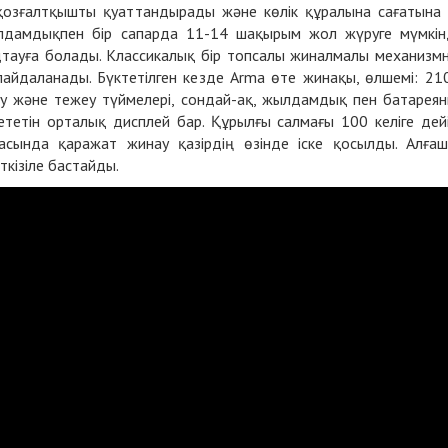
 қозғалтқышты қуаттандырады және көлік құралына сағатына
лдамдықпен бір сапарда 11-14 шақырым жол жүруге мүмкін
ядтауға болады. Классикалық бір топсалы жиналмалы механизм
айдаланады. Бүктетілген кезде Arma өте жинақы, өлшемі: 21
у және тежеу ​​түймелері, сондай-ақ, жылдамдық пен батарея
тетін орталық дисплей бар. Құрылғы салмағы 100 келіге дейі
рмасында қаражат жинау қазірдің өзінде іске қосылды. Алға
кізіле бастайды.