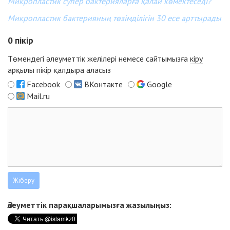
Микропластик супер бактерияларға қалай көмектеседі?
Микропластик бактерияның төзімділігін 30 есе арттырады
0
пікір
Төмендегі әлеуметтік желілері немесе сайтымызға
кіру
арқылы пікір қалдыра аласыз
Facebook
ВКонтакте
Google
Mail.ru
Әлеуметтік парақшаларымызға жазылыңыз: