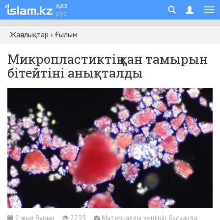
қаз
рус
Жаңалықтар
›
Ғылым
Микропластиктің қан тамырын
бітейтіні анықталды
2 жыл бұрын
2235
Материалды көшіріп басқанда