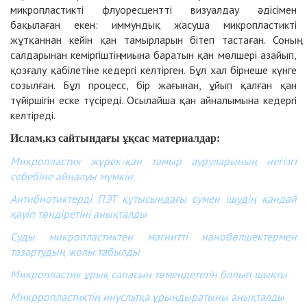
микропластикті флуоресцентті визуалдау әдісімен
бақылаған екен: иммундық жасуша микропластикті
жұтқаннан кейін қан тамырларын бітеп тастаған. Соның
салдарынан кеміргіштің миына баратын қан мөлшері азайып,
қозғалу қабілетіне кедергі келтірген. Бұл хал бірнеше күнге
созылған. Бұл процесс, бір жағынан, ұйып қалған қан
түйіршігін еске түсіреді. Осылайша қан айналымына кедергі
келтіреді.
Ислам,кз сайтындағы ұқсас материалдар:
Микропластик жүрек-қан тамыр ауруларының негізгі
себебіне айналуы мүмкін
Антибиотиктерді ПЭТ құтысындағы сумен ішудің қандай
қауіп төндіретіні анықталды
Суды микропластиктен магнитті нанобөлшектермен
тазартудың жолы табылды
Микропластик ұрық сапасын төмендететін болып шықты
Микрропластиктің инусльтқа ұрындыратыны анықталды