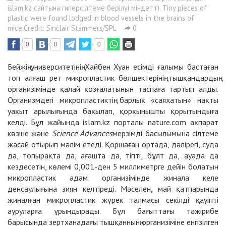
islam.kz сайтына гиперсілтеме берілуі міндетті. Tiny pieces of
plastic were found lodged in blood vessels in the brains of
mice.Credit: Sinclair Stammers/SPL
0
0
0
0
Бейжің университетінің Хайбен Хуан есімді ғалымы бастаған
топ алғаш рет микропластик бөлшектерінің тышқандардың
организімінде қалай қозғалатынын таспаға тартып алды.
Организмдегі микропластиктің барлық «саяхатын» нақты
уақыт арылығында бақылап, қорқынышты қорытындыға
келді. Бұл жайында islam.kz порталы nature.com ақпарат
көзіне және
Science Advances
мерзімді басылымына сілтеме
жасай отырып мәлім етеді. Қоршаған ортада, дәлірегі, суда
да, топырақта да, ағашта да, тіпті, бұлт да, ауада да
кездесетін, көлемі 0,001-ден 5 миллиметрге дейін болатын
микропластик адам организімінде жинала келе
денсаулығына зиян келтіреді. Мәселен, май қатпарында
жиналған микропластик жүрек талмасы секілді қауіпті
ауруларға ұрындырады. Бұл бағыттағы тәжірибе
барысында зертханадағы тышқаннынң организіміне енгізілген