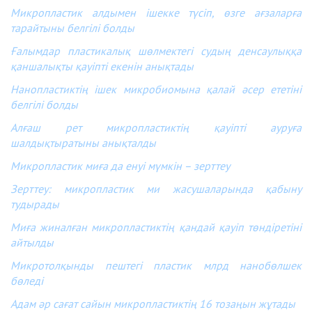
Микропластик алдымен ішекке түсіп, өзге ағзаларға
тарайтыны белгілі болды
Ғалымдар пластикалық шөлмектегі судың денсаулыққа
қаншалықты қауіпті екенін анықтады
Нанопластиктің ішек микробиомына қалай әсер ететіні
белгілі болды
Алғаш рет микропластиктің қауіпті ауруға
шалдықтыратыны анықталды
Микропластик миға да енуі мүмкін – зерттеу
Зерттеу: микропластик ми жасушаларында қабыну
тудырады
Миға жиналған микропластиктің қандай қауіп төндіретіні
айтылды
Микротолқынды пештегі пластик млрд нанобөлшек
бөледі
Адам әр сағат сайын микропластиктің 16 тозаңын жұтады