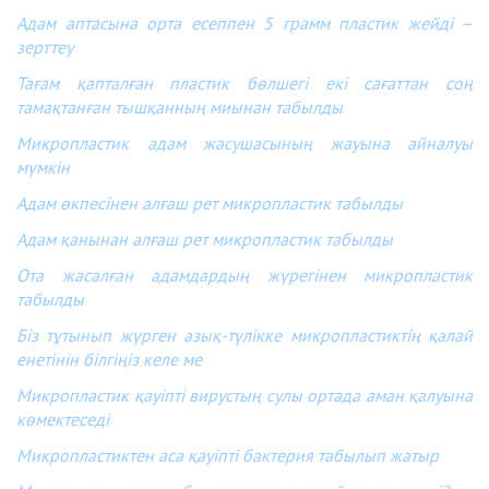
Адам аптасына орта есеппен 5 грамм пластик жейді –
зерттеу
Тағам қапталған пластик бөлшегі екі сағаттан соң
тамақтанған тышқанның миынан табылды
Микропластик адам жасушасының жауына айналуы
мүмкін
Адам өкпесінен алғаш рет микропластик табылды
Адам қанынан алғаш рет микропластик табылды
Ота жасалған адамдардың жүрегінен микропластик
табылды
Біз тұтынып жүрген азық-түлікке микропластиктің қалай
енетінін білгіңіз келе ме
Микропластик қауіпті вирустың сулы ортада аман қалуына
көмектеседі
Микропластиктен аса қауіпті бактерия табылып жатыр