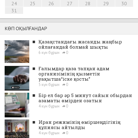
24
25
26
27
28
29
30
31
КӨП ОҚЫЛҒАНДАР
■
Қазақстандағы жасанды жаңбыр
ойлағандай болмай шықты
6 күн бұрын
0
■
Ғалымдар қаза тапқан адам
организімінің қызметін
уақытша“іске қосты”
5 күн бұрын
0
■
Бір ел бар әр 5 минут сайын обырдан
азаматы өмірден озатын
4 күн бұрын
0
■
Иран режимінің өміршеңдігінің
құпиясы айтылды
4 күн бұрын
0