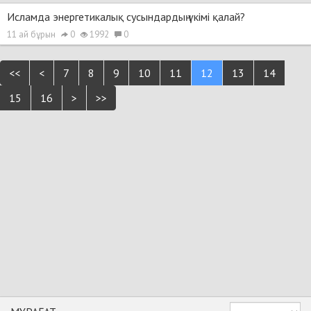
Исламда энергетикалық сусындардың үкімі қалай?
11 ай бұрын
0
1992
0
<<
<
7
8
9
10
11
12
13
14
15
16
>
>>