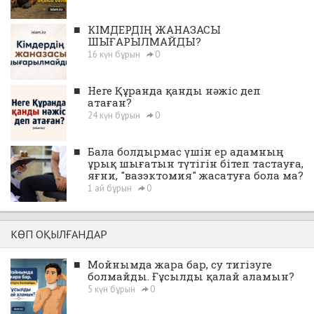
■
КІМДЕРДІҢ ЖАНАЗАСЫ
ШЫҒАРЫЛМАЙДЫ?
16 күн бұрын
0
■
Неге Құранда қанды нәжіс деп
атаған?
24 күн бұрын
0
■
Бала болдырмас үшін ер адамның
ұрық шығатын түтігін бітеп тастауға,
яғни, "вазэктомия" жасатуға бола ма?
1 ай бұрын
0
КӨП ОҚЫЛҒАНДАР
■
Мойнымда жара бар, су тигізуге
болмайды. Ғұсылды қалай аламын?
5 күн бұрын
0