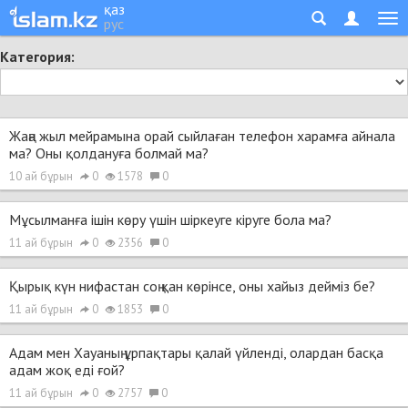
қаз
рус
Категория:
Жаңа жыл мейрамына орай сыйлаған телефон харамға айнала
ма? Оны қолдануға болмай ма?
10 ай бұрын
0
1578
0
Мұсылманға ішін көру үшін шіркеуге кіруге бола ма?
11 ай бұрын
0
2356
0
Қырық күн нифастан соң қан көрінсе, оны хайыз дейміз бе?
11 ай бұрын
0
1853
0
Адам мен Хауаның ұрпақтары қалай үйленді, олардан басқа
адам жоқ еді ғой?
11 ай бұрын
0
2757
0