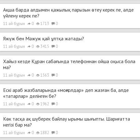
Ақша барда алдымен қажылық парызын өтеу керек пе, әлде
үйлену керек пе?
11 ай бұрын
0
1713
0
Яжүж бен Мәжуж қай ұлтқа жатады?
11 ай бұрын
0
3415
0
Хайыз кезде Құран сабағында телефоннан ойша оқыса бола
ма?
11 ай бұрын
0
1563
0
Ескі араб жазбаларында «моңғолдар» деп жазған ба, әлде
«татарлар» делінген бе?
11 ай бұрын
0
1962
0
Көк тасқа ақ шүберек байлау ырымы шығыпты. Шариғатта
негізі бар ма?
11 ай бұрын
0
1882
0