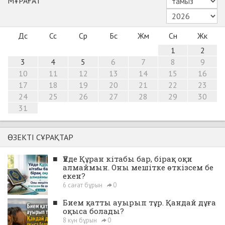
МҰРАҒАТ
Дс
Сс
Ср
Бс
Жм
Сн
Жк
1
2
3
4
5
6
7
8
9
10
11
12
13
14
15
16
17
18
19
20
21
22
23
24
25
26
27
28
29
30
31
ӨЗЕКТІ СҰРАҚТАР
■
Үйде Құран кітабы бар, бірақ оқи
алмаймын. Оны мешітке өткізсем бе
екен?
6 сағат бұрын
0
■
Бием қатты ауырып тұр. Қандай дұға
оқыса болады?
8 күн бұрын
0