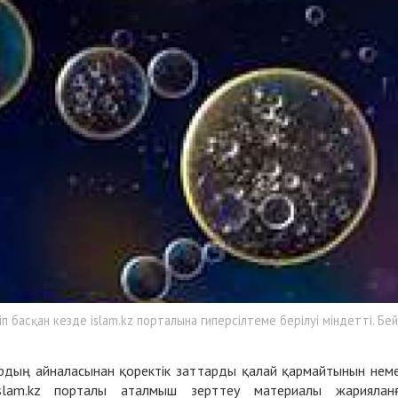
 басқан кезде islam.kz порталына гиперсілтеме берілуі міндетті. Бей
дың айналасынан қоректік заттарды қалай қармайтынын нем
lam.kz порталы аталмыш зерттеу материалы жариялан