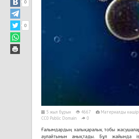
0
0
5 жыл бұрын
4667
Материалды көшіріп
CC0 Public Domain
0
Ғалымдардың халықаралық тобы жасушалар
аулайтынын анықтады. Бұл жайында is