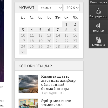
Фотогалерея
МҰРАҒАТ
Дс
Сс
Ср
Бс
Жм
Сн
Жк
Бас редактор
1
2
3
4
5
6
7
8
9
Блогтар
10
11
12
13
14
15
16
17
18
19
20
21
22
23
Кітапхана
24
25
26
27
28
29
30
31
КӨП ОҚЫЛҒАНДАР
Қазақстандағы
жасанды жаңбыр
ойлағандай
не:
болмай шықты
4 күн бұрын
0
есе
Әрбір мектепте
намазхана
ған