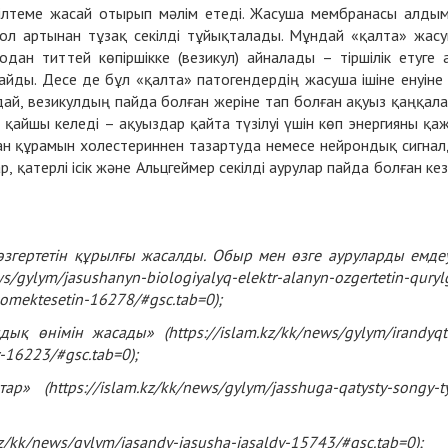
сілтеме жасай отырып мәлім етеді. Жасуша мембранасы алды
 ол артынан тұзақ секілді тұйықталады. Мұндай «қалта» жас
содан титтей көпіршікке (везикул) айналады – тіршілік етуге 
ды. Десе де бұл «қалта» патогендердің жасуша ішіне енуіне
ндай, везикулдың пайда болған жеріне тап болған ақуыз қаңқал
қайшы келеді – ақуыздар қайта түзілуі үшін көп энергияны қа
қан құрамын холестериннен тазартуда немесе нейрондық сигна
 қатерлі ісік және Альцгеймер секілді аурулар пайда болған ке
згертетін құрылғы жасалды. Обыр мен өзге ауруларды емде
ws/gylym/jasushanyn-biologiyalyq-elektr-alanyn-ozgertetin-quryl
omektesetin-16278/#gsc.tab=0
);
дық өнімін жасады» (
https://islam.kz/kk/news/gylym/irandyqt
y-16223/#gsc.tab=0
);
тар» (
https://islam.kz/kk/news/gylym/jasshuga-qatysty-songy-t
kz/kk/news/gylym/jasandy-jasusha-jasaldy-15743/#gsc.tab=0
);