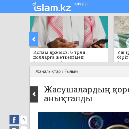
қаз
рус
Ислам қаржысы 6 трлн
Үш і
долларға жеткенімен
біріг
капитал бөлінісі біркелкі
қара
2 сағат бұрын
0
2 сағат
емес
құжат
Жаңалықтар
›
Ғылым
Жасушалардың қорек
анықталды
0