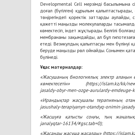
Developmental Cell мерзімді басылымына 
доғал (бүгілген) құрылым қалыптастырады,
төңірегіндегі қоректік заттарды аулайды, 
қажетті маңызды молекулаларды тасымалдай
көмектесіп, індет жұқтырады. Белгілі болға
мембрананы зақымдайды, ал бұл гипотезаға 
етеді. Везикулдың қалыптасуы мен бүлінуі 
беруде маңызды рөл ойнайды. Сонымен қатар,
бүлінеді.
Ұқсас материалдар:
«Жасушаның биологиялық электр алаңын ө
көмектесетін» (
https://islam.kz/kk/ne
jasaldy-obyr-men-ozge-aurulardy-emdeuge-k
«Ирандықтар жасушалы терапияның отан
jasushaly-terapiyanyn-otandyq-onimin-jasad
«Жасшуға қатысты соңғы, тың жаңалық
janalyqtar-16134/#gsc.tab=0
);
«Жасанды жасуша жасалды» (
https://islam.