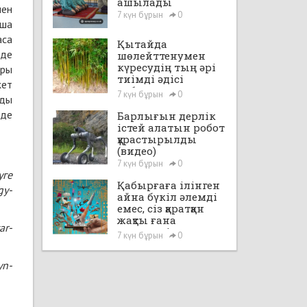
ашылады
мен
7 күн бұрын
0
уша
аса
Қытайда
 де
шөлейттенумен
күресудің тың әрі
ары
тиімді әдісі
жет
табылды
7 күн бұрын
0
лды
зде
Барлығын дерлік
істей алатын робот
құрастырылды
(видео)
7 күн бұрын
0
уге
Қабырғаға ілінген
gy-
айна бүкіл әлемді
емес, сіз қаратқан
жақты ғана
ar-
көрсетеді
7 күн бұрын
0
yn-