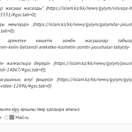
ар жасуша жа
с
алды" (https://islam.kz/kk/news/gylym/virusqa-b
15331/#gsc.tab=0);
ды меңгерді» (
https://islam.kz/kk/news/gylym/galymdar-jasus
.tab=0
);
і әрекетке көшетін зомби жасушалар табылд
en-keiin-belsendi-areketke-koshetin-zombi-jasushalar-tabyldy-
 жалғастыра береді» (https://islam.kz/kk/news/gylym/jasus
redi-14867/#gsc.tab=0);
асушаның өлуі (видео)» (
https://islam.kz/kk/news/gylym/gyl
i-video-12496/#gsc.tab=0
)
ымызға
кіру
арқылы пікір қалдыра аласыз
e
Mail.ru