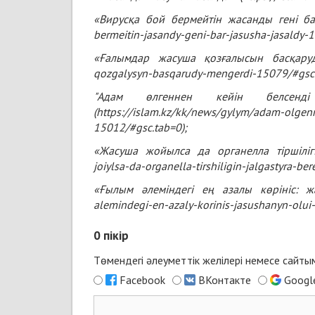
«Вирусқа бой бермейтін жасанды гені б
bermeitin-jasandy-geni-bar-jasusha-jasaldy-
«Ғалымдар жасуша қозғалысын басқару
qozgalysyn-basqarudy-mengerdi-15079/#gsc
"Адам өлгеннен кейін белсенд
(
https://islam.kz/kk/news/gylym/adam-olgenn
15012/#gsc.tab=0
);
«Жасуша жойылса да органелла тіршілігін
joiylsa-da-organella-tirshiligin-jalgastyra-be
«Ғылым әлеміндегі ең азалы көрініс: ж
alemindegi-en-azaly-korinis-jasushanyn-olu
0
пікір
Төмендегі әлеуметтік желілері немесе сайт
Facebook
ВКонтакте
Googl