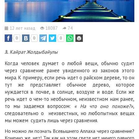
12 лет назад
18087
74
0
0
0
Кайрат Жолдыбайулы
Когда человек думает о любой вещи, обычно судит
через сравнение ранее увиденного из законов этого
мира. К примеру, если речь идет о райском дереве, то он
тут же представляет обычное дерево, которое
нуждается в почве, в солнце, воздухе и воде. Если же
речь идет о чем-то необычном, неизвестном нам ранее,
то мы задаемся вопросом:
« На что оно похоже?»
,
следовательно о неизвестных, но любопытных вещах
мы можем судить лишь через сравнения.
Но можно ли познать Всевышнего Аллаха через сравнение?
Конечно же, нет! Так как на этом свете нет ничего равного