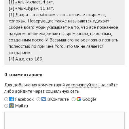
[1]
«Аль-Ихлас», 4 аят.
[2]
«Аш-Шура», 11 аят.
[3]
Дахри – в арабском языке означает «время»,
«эпоха». Неверующие также называются «дахри».
Скорее всего Абай указывает на то, что все познанное
разумом человека, является временным, не вечным,
созданным после. И Всевышнего не возможно познать
полностью по причине того, что Он не является
созданием..
[4]
А.а.е, стр. 189.
0
комментариев
Для добавления комментарий
авторизируйтесь
на сайте
либо войдите через социальную сеть
Facebook
ВКонтакте
Google
Mail.ru