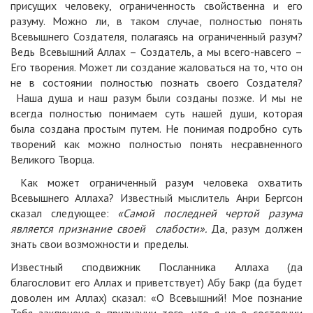
присущих человеку, ограниченность свойственна и его
разуму. Можно ли, в таком случае, полностью понять
Всевышнего Создателя, полагаясь на ограниченный разум?
Ведь Всевышний Аллах – Создатель, а мы всего-навсего –
Его творения. Может ли создание жаловаться на то, что он
не в состоянии полностью познать своего Создателя?
Наша душа и наш разум были созданы позже. И мы не
всегда полностью понимаем суть нашей души, которая
была создана простым путем. Не понимая подробно суть
творений как можно полностью понять несравненного
Великого Творца.
Как может ограниченный разум человека охватить
Всевышнего Аллаха? Известный мыслитель Анри Бергсон
сказал следующее:
«Самой последней чертой разума
является признание своей слабости».
Да, разум должен
знать свои возможности и пределы.
Известный сподвижник Посланника Аллаха (да
благословит его Аллах и приветствует) Абу Бакр (да будет
доволен им Аллах) сказал: «О Всевышний! Мое познание
Тебя заключено в признании того, что я не в состоянии