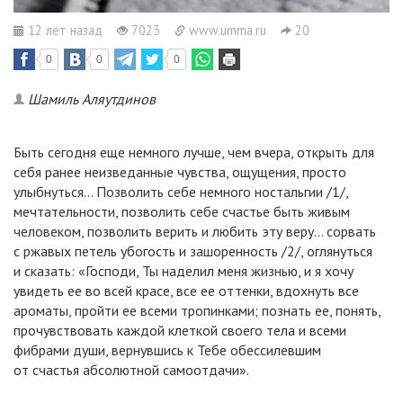
12 лет назад
7023
www.umma.ru
20
0
0
0
Шамиль Аляутдинов
Быть сегодня еще немного лучше, чем вчера, открыть для
себя ранее неизведанные чувства, ощущения, просто
улыбнуться... Позволить себе немного ностальгии /1/,
мечтательности, позволить себе счастье быть живым
человеком, позволить верить и любить эту веру... сорвать
с ржавых петель убогость и зашоренность /2/, оглянуться
и сказать: «Господи, Ты наделил меня жизнью, и я хочу
увидеть ее во всей красе, все ее оттенки, вдохнуть все
ароматы, пройти ее всеми тропинками; познать ее, понять,
прочувствовать каждой клеткой своего тела и всеми
фибрами души, вернувшись к Тебе обессилевшим
от счастья абсолютной самоотдачи».