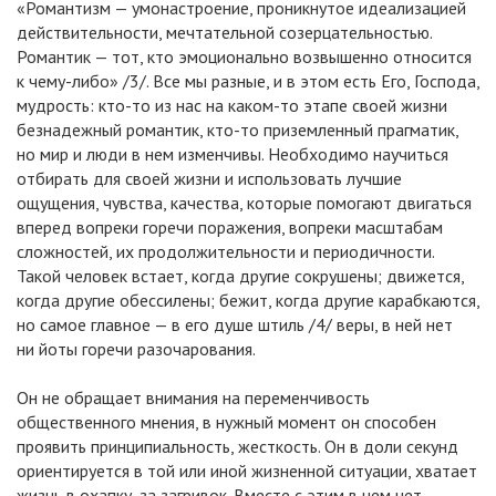
«Романтизм — умонастроение, проникнутое идеализацией
действительности, мечтательной созерцательностью.
Романтик — тот, кто эмоционально возвышенно относится
к чему-либо» /3/. Все мы разные, и в этом есть Его, Господа,
мудрость: кто-то из нас на каком-то этапе своей жизни
безнадежный романтик, кто-то приземленный прагматик,
но мир и люди в нем изменчивы. Необходимо научиться
отбирать для своей жизни и использовать лучшие
ощущения, чувства, качества, которые помогают двигаться
вперед вопреки горечи поражения, вопреки масштабам
сложностей, их продолжительности и периодичности.
Такой человек встает, когда другие сокрушены; движется,
когда другие обессилены; бежит, когда другие карабкаются,
но самое главное — в его душе штиль /4/ веры, в ней нет
ни йоты горечи разочарования.
Он не обращает внимания на переменчивость
общественного мнения, в нужный момент он способен
проявить принципиальность, жесткость. Он в доли секунд
ориентируется в той или иной жизненной ситуации, хватает
жизнь в охапку, за загривок. Вместе с этим в нем нет